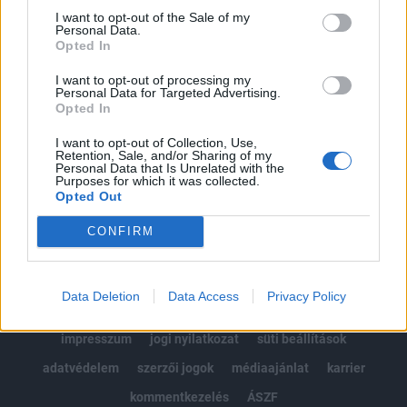
Portfolio.hu teljes cikkarchívum
I want to opt-out of the Sale of my
Personal Data.
Kötéslisták: BÉT elmúlt 2 év napon belüli
Opted In
kötéslistái
I want to opt-out of processing my
Personal Data for Targeted Advertising.
Előfizetés
Opted In
I want to opt-out of Collection, Use,
Retention, Sale, and/or Sharing of my
MÁR ELŐFIZETŐNK VAGY?
BEJELENTKEZÉS
Personal Data that Is Unrelated with the
Purposes for which it was collected.
Opted Out
CONFIRM
Data Deletion
Data Access
Privacy Policy
© 2026 Portfolio
impresszum
jogi nyilatkozat
süti beállítások
adatvédelem
szerzői jogok
médiaajánlat
karrier
kommentkezelés
ÁSZF