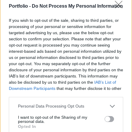
felfegyverzése érdekében, hogy megpróbálja
Portfolio -
Do Not Process My Personal Information
megakadályozni Oroszország 2022-es invázióját –
írja a Reuters.
If you wish to opt-out of the sale, sharing to third parties, or
processing of your personal or sensitive information for
Most katonai eszközöket biztosítunk egy háborúhoz –
targeted advertising by us, please use the below opt-out
akkor biztosíthattunk volna katonai eszközöket a háború
section to confirm your selection. Please note that after your
megelőzéséhez – mondta Jens Stoltenberg NATO-főtitkár
opt-out request is processed you may continue seeing
interest-based ads based on personal information utilized by
a FAS német hetilapnak. Stoltenberg rámutatott, hogy a
us or personal information disclosed to third parties prior to
NATO vonakodott olyan fegyvereket biztosítani, amelyeket
your opt-out. You may separately opt-out of the further
Kijev a háború előtt kért, mert attól tartottak, hogy az
disclosure of your personal information by third parties on the
Oroszországgal való feszültség eszkalálódhat....
IAB’s list of downstream participants. This information may
also be disclosed by us to third parties on the
IAB’s List of
Downstream Participants
that may further disclose it to other
KEDVES OLVASÓNK!
third parties.
A keresett cikk a portfolio.hu hírarchívumához
Personal Data Processing Opt Outs
tartozik, melynek olvasása előfizetéses
regisztrációhoz kötött.
I want to opt-out of the Sharing of my
personal data.
Opted In
Az előfizetés a következőket tartalmazza: