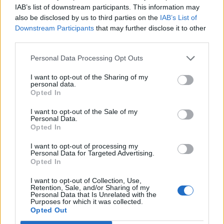
Megsemmisített az ukrán haderő egy orosz BM-21
IAB’s list of downstream participants. This information may
Grad típusú rakéta-sorozatvetőt, pillanatokkal
also be disclosed by us to third parties on the
IAB’s List of
azelőtt, hogy a fegyverrendszer tüzet nyitott volna
Downstream Participants
that may further disclose it to other
third parties.
rájuk. Az esetről videó is készült.
Personal Data Processing Opt Outs
A BM-21 Grad egy alapvetően régi, még a szovjet időkből
származó rakéta-sorozatvető. A második világháborúban
I want to opt-out of the Sharing of my
personal data.
elhíresült Katyusák utódjaként hozták létre az 1960-as
Opted In
években. Mind a 40 darab, 122 milliméteres rakétáját képes
kilőni 20 másodperc alatt, de egyenként, vagy kisebb
I want to opt-out of the Sale of my
Personal Data.
csoportokban is lehet azokat indítani néhány másodperces
Opted In
időközönként. Elméletben három...
I want to opt-out of processing my
Personal Data for Targeted Advertising.
Opted In
KEDVES OLVASÓNK!
I want to opt-out of Collection, Use,
A keresett cikk a portfolio.hu hírarchívumához
Retention, Sale, and/or Sharing of my
Personal Data that Is Unrelated with the
tartozik, melynek olvasása előfizetéses
Purposes for which it was collected.
regisztrációhoz kötött.
Opted Out