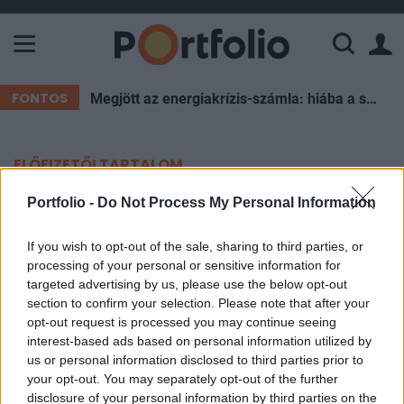
A Paksi Atomerőmű összteljesítménye 226 MW. A Duna vízállá
FONTOS
Megjött az energiakrízis-számla: hiába a spórolás, súlyos forintokat éget el az ország esténként
ELŐFIZETŐI TARTALOM
Nagy szerencséje volt az ukrán
Portfolio -
Do Not Process My Personal Information
katonáknak: az utolsó pillanatban
If you wish to opt-out of the sale, sharing to third parties, or
sikerült elintézni az orosz rakéta-
processing of your personal or sensitive information for
targeted advertising by us, please use the below opt-out
sorozatvetőt
section to confirm your selection. Please note that after your
opt-out request is processed you may continue seeing
Portfolio
interest-based ads based on personal information utilized by
us or personal information disclosed to third parties prior to
2024. október 02. 16:19
your opt-out. You may separately opt-out of the further
disclosure of your personal information by third parties on the