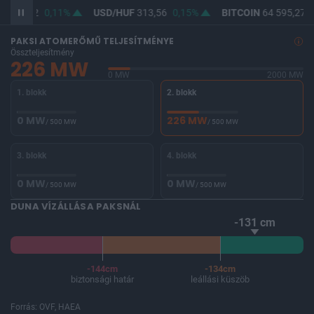
F
362,12
0,11%
USD/HUF
313,56
0,15%
BITCOIN
64 595,27
-
PAKSI ATOMERŐMŰ TELJESÍTMÉNYE
Összteljesítmény
226 MW
0 MW
2000 MW
1. blokk
2. blokk
0 MW
226 MW
/ 500 MW
/ 500 MW
3. blokk
4. blokk
0 MW
0 MW
/ 500 MW
/ 500 MW
DUNA VÍZÁLLÁSA PAKSNÁL
-131 cm
-144cm
-134cm
biztonsági határ
leállási küszöb
Forrás: OVF, HAEA