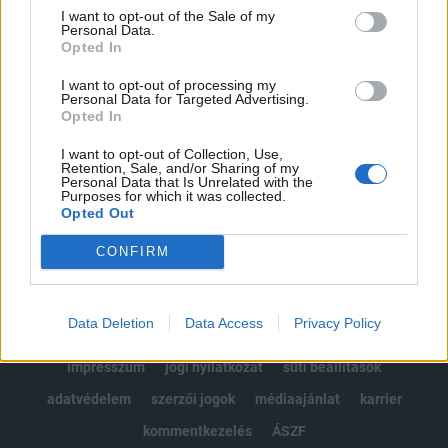
Portfolio.hu teljes cikkarchívum
I want to opt-out of the Sale of my
Personal Data.
Kötéslisták: BÉT elmúlt 2 év napon belüli
Opted In
kötéslistái
I want to opt-out of processing my
Personal Data for Targeted Advertising.
Előfizetés
Opted In
I want to opt-out of Collection, Use,
Retention, Sale, and/or Sharing of my
MÁR ELŐFIZETŐNK VAGY?
BEJELENTKEZÉS
Personal Data that Is Unrelated with the
Purposes for which it was collected.
Opted Out
CONFIRM
Data Deletion
Data Access
Privacy Policy
© 2026 Portfolio
impresszum
jogi nyilatkozat
süti beállítások
adatvédelem
szerzői jogok
médiaajánlat
karrier
kommentkezelés
ÁSZF