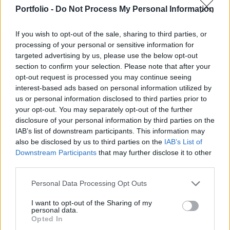
településen ugyanis nincsenek pincék, ahol a
Portfolio -
Do Not Process My Personal Information
helyiek menedéket találhatnának a
légitámadások elől.
If you wish to opt-out of the sale, sharing to third parties, or
processing of your personal or sensitive information for
A határőrök szerint a dróntámadások elhárításának
targeted advertising by us, please use the below opt-out
egyetlen módja a drónok lelövése. Ennek érdekében
section to confirm your selection. Please note that after your
folyamatos kiképzésben részesülnek. A védekezésben
opt-out request is processed you may continue seeing
gépfegyverekkel, rohamlövegekkel, reflektorokkal és
interest-based ads based on personal information utilized by
us or personal information disclosed to third parties prior to
hőkamerákkal felszerelt kisteherautók is segítenek. Ukrajna
your opt-out. You may separately opt-out of the further
állítása szerint Oroszország szándékosan támadja a
disclosure of your personal information by third parties on the
kikötői infrastruktúrát és a kereskedelmi hajókat...
IAB’s list of downstream participants. This information may
also be disclosed by us to third parties on the
IAB’s List of
Downstream Participants
that may further disclose it to other
KEDVES OLVASÓNK!
third parties.
A keresett cikk a portfolio.hu hírarchívumához
Personal Data Processing Opt Outs
tartozik, melynek olvasása előfizetéses
regisztrációhoz kötött.
I want to opt-out of the Sharing of my
personal data.
Opted In
Az előfizetés a következőket tartalmazza: