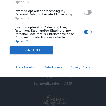
Opted In
Előfizetés
I want to opt-out of processing my
Personal Data for Targeted Advertising.
Opted In
MÁR ELŐFIZETŐNK VAGY?
BEJELENTKEZÉS
I want to opt-out of Collection, Use,
Retention, Sale, and/or Sharing of my
Personal Data that Is Unrelated with the
Purposes for which it was collected.
Opted Out
CONFIRM
© 2026 Portfolio
Data Deletion
Data Access
Privacy Policy
impresszum
jogi nyilatkozat
süti beállítások
adatvédelem
szerzői jogok
médiaajánlat
karrier
kommentkezelés
ÁSZF