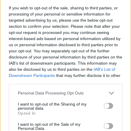
A SpaceX, a Tesla és az X közösségimédia-platform (volt
If you wish to opt-out of the sale, sharing to third parties, or
Twitter) tulajdonosa az ukrajnai háború kezdetén Ukrajna
processing of your personal or sensitive information for
rendelkezésére bocsátotta a Starlinket, azonban később
targeted advertising by us, please use the below opt-out
section to confirm your selection. Please note that after your
megakadályozta, hogy az internetes rendszert Kijev az
opt-out request is processed you may continue seeing
orosz flotta elleni csapásokra használja fel. Musk és
interest-based ads based on personal information utilized by
Volodimir Zelenszkij ukrán elnök között szóváltás is
us or personal information disclosed to third parties prior to
kialakult a közösségi médiában, és a milliárdos...
your opt-out. You may separately opt-out of the further
disclosure of your personal information by third parties on the
IAB’s list of downstream participants. This information may
KEDVES OLVASÓNK!
also be disclosed by us to third parties on the
IAB’s List of
Downstream Participants
that may further disclose it to other
A keresett cikk a portfolio.hu hírarchívumához
third parties.
tartozik, melynek olvasása előfizetéses
regisztrációhoz kötött.
Personal Data Processing Opt Outs
Az előfizetés a következőket tartalmazza:
I want to opt-out of the Sharing of my
personal data.
Portfolio.hu teljes cikkarchívum
Opted In
Kötéslisták: BÉT elmúlt 2 év napon belüli
I want to opt-out of the Sale of my
kötéslistái
Personal Data.