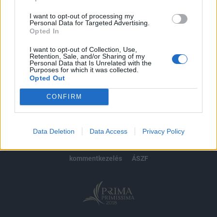
Előfizetés
I want to opt-out of processing my
Personal Data for Targeted Advertising.
Opted In
MÁR ELŐFIZETŐNK VAGY?
BEJELENTKEZÉS
I want to opt-out of Collection, Use,
Retention, Sale, and/or Sharing of my
Personal Data that Is Unrelated with the
Purposes for which it was collected.
Opted Out
CONFIRM
© 2026 Portfolio
impresszum
jogi nyilatkozat
süti beállítások
Data Deletion
Data Access
Privacy Policy
adatvédelem
szerzői jogok
médiaajánlat
karrier
kommentkezelés
ÁSZF