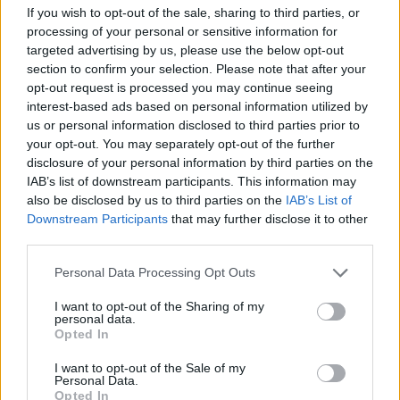
If you wish to opt-out of the sale, sharing to third parties, or
nagy mobilitású tüzérségi rakétarendszerhez szükséges
processing of your personal or sensitive information for
lőszerek is, ami azt jelezheti, hogy a nagyobb
targeted advertising by us, please use the below opt-out
hatótávolságú rakétákból még több kerül a harctérre - írja a
section to confirm your selection. Please note that after your
Sky News. A két amerikai tisztviselő, akik névtelenségük
opt-out request is processed you may continue seeing
megőrzése mellett nyilatkoztak a Reutersnek, hogy a
interest-based ads based on personal information utilized by
csomagról annak bejelentése előtt beszéljenek...
us or personal information disclosed to third parties prior to
your opt-out. You may separately opt-out of the further
disclosure of your personal information by third parties on the
KEDVES OLVASÓNK!
IAB’s list of downstream participants. This information may
also be disclosed by us to third parties on the
IAB’s List of
A keresett cikk a portfolio.hu hírarchívumához
Downstream Participants
that may further disclose it to other
tartozik, melynek olvasása előfizetéses
third parties.
regisztrációhoz kötött.
Personal Data Processing Opt Outs
Az előfizetés a következőket tartalmazza:
I want to opt-out of the Sharing of my
Portfolio.hu teljes cikkarchívum
personal data.
Opted In
Kötéslisták: BÉT elmúlt 2 év napon belüli
kötéslistái
I want to opt-out of the Sale of my
Personal Data.
Opted In