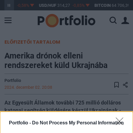
363,30
-0,58%
USD/HUF
314,27
-0,85%
BITCOIN
64 706,39
ELŐFIZETŐI TARTALOM
Amerika drónok elleni
rendszereket küld Ukrajnába
Portfolio
2024. december 02. 20:08
Az Egyesült Államok további 725 millió dolláros
katonai segítség küldésére készül Ukrajnának -
közölte két amerikai tisztviselő.
Portfolio -
Do Not Process My Personal Information
A csomagban szerepelnek a drónok elleni rendszerek és a