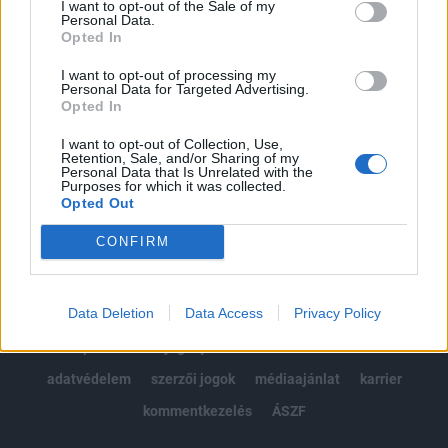
I want to opt-out of the Sale of my
Kötéslisták: BÉT elmúlt 2 év napon belüli
Personal Data.
kötéslistái
Opted In
I want to opt-out of processing my
Előfizetés
Personal Data for Targeted Advertising.
Opted In
I want to opt-out of Collection, Use,
MÁR ELŐFIZETŐNK VAGY?
BEJELENTKEZÉS
Retention, Sale, and/or Sharing of my
Personal Data that Is Unrelated with the
Purposes for which it was collected.
Opted Out
CONFIRM
Data Deletion
Data Access
Privacy Policy
© 2026 Portfolio
impresszum
jogi nyilatkozat
süti beállítások
adatvédelem
szerzői jogok
médiaajánlat
karrier
kommentkezelés
ÁSZF