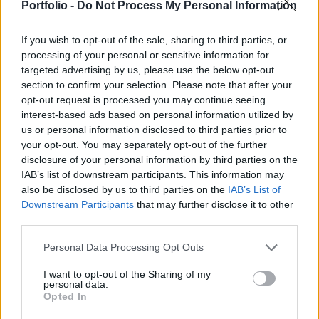
jelentős változások tapasztalhatóak a
Portfolio -
Do Not Process My Personal Information
frontvonalon.
If you wish to opt-out of the sale, sharing to third parties, or
Richard Vereker a háború kezdete óta havi bontásban, típus
processing of your personal or sensitive information for
targeted advertising by us, please use the below opt-out
szerint vezeti az orosz harckocsi, gyalogsági harcjármű és
section to confirm your selection. Please note that after your
páncélozott szállító harcjármű veszteségeket. Legfrissebb,
opt-out request is processed you may continue seeing
gyalogsági harcjárművekről és páncélozott szállító
interest-based ads based on personal information utilized by
harcjárművekről szóló táblázatával kapcsolatban arról ír:
us or personal information disclosed to third parties prior to
látványosan csökken a régi, szovjet kori MT-LB-k
your opt-out. You may separately opt-out of the further
(narancssárga) és BMP-1...
disclosure of your personal information by third parties on the
IAB’s list of downstream participants. This information may
also be disclosed by us to third parties on the
IAB’s List of
KEDVES OLVASÓNK!
Downstream Participants
that may further disclose it to other
third parties.
A keresett cikk a portfolio.hu hírarchívumához
tartozik, melynek olvasása előfizetéses
Personal Data Processing Opt Outs
regisztrációhoz kötött.
I want to opt-out of the Sharing of my
personal data.
Az előfizetés a következőket tartalmazza:
Opted In
Portfolio.hu teljes cikkarchívum