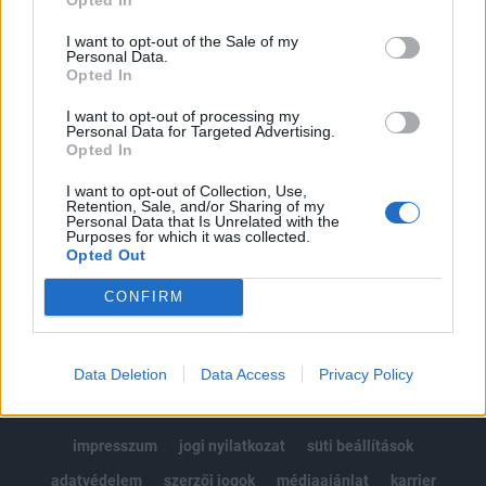
Az előfizetés a következőket tartalmazza:
I want to opt-out of the Sale of my
Portfolio.hu teljes cikkarchívum
Personal Data.
Opted In
Kötéslisták: BÉT elmúlt 2 év napon belüli
kötéslistái
I want to opt-out of processing my
Personal Data for Targeted Advertising.
Opted In
Előfizetés
I want to opt-out of Collection, Use,
Retention, Sale, and/or Sharing of my
Personal Data that Is Unrelated with the
Purposes for which it was collected.
MÁR ELŐFIZETŐNK VAGY?
BEJELENTKEZÉS
Opted Out
CONFIRM
Data Deletion
Data Access
Privacy Policy
© 2026 Portfolio
impresszum
jogi nyilatkozat
süti beállítások
adatvédelem
szerzői jogok
médiaajánlat
karrier