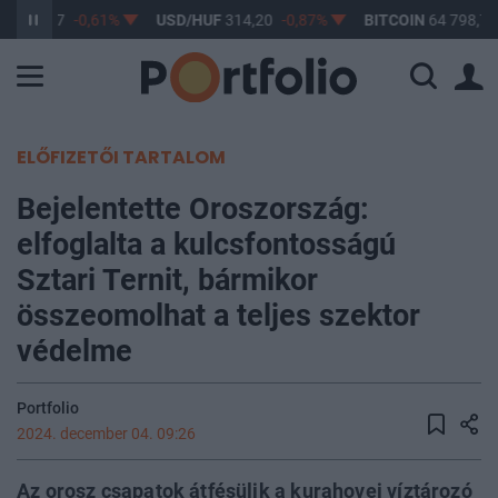
UF
363,17
-0,61%
USD/HUF
314,20
-0,87%
BITCOIN
64 798,77
ELŐFIZETŐI TARTALOM
Bejelentette Oroszország:
elfoglalta a kulcsfontosságú
Sztari Ternit, bármikor
összeomolhat a teljes szektor
védelme
Portfolio
2024. december 04. 09:26
Az orosz csapatok átfésülik a kurahovei víztározó