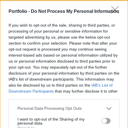
nyugati partján fekvő Sztari Ternit települést, a
Portfolio -
Do Not Process My Personal Information
kulcsfontosságú település orosz ellenőrzés alatt
áll – jelentette be Vlagyimir Rogov a TASZSZ
If you wish to opt-out of the sale, sharing to third parties, or
szerint.
processing of your personal or sensitive information for
targeted advertising by us, please use the below opt-out
Csapataink megtisztítják Sztari Terni települést, amely
section to confirm your selection. Please note that after your
tulajdonképpen már orosz ellenőrzés alá került - jelentette
opt-out request is processed you may continue seeing
ki Rogov az orosz médiának. Szergej Markov orosz
interest-based ads based on personal information utilized by
politikai elemző a Telegram-csatornáján közzétett
us or personal information disclosed to third parties prior to
your opt-out. You may separately opt-out of the further
közleményében úgy fogalmazott, hogy a falu
disclosure of your personal information by third parties on the
felszabadítása fontos taktikai siker Oroszország számára,
IAB’s list of downstream participants. This information may
amely lehetővé teszi Kurehove teljes bekerítését. Nem...
also be disclosed by us to third parties on the
IAB’s List of
Downstream Participants
that may further disclose it to other
third parties.
KEDVES OLVASÓNK!
Personal Data Processing Opt Outs
A keresett cikk a portfolio.hu hírarchívumához
tartozik, melynek olvasása előfizetéses
I want to opt-out of the Sharing of my
personal data.
regisztrációhoz kötött.
Opted In