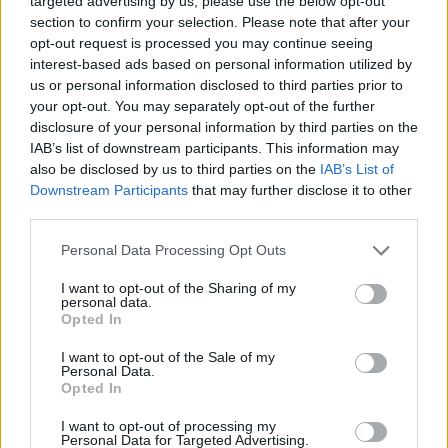
targeted advertising by us, please use the below opt-out
2024. december 12. 10:43
section to confirm your selection. Please note that after your
opt-out request is processed you may continue seeing
A hideg időjárás sokak kedvét veheti el a
interest-based ads based on personal information utilized by
szabadtéri sportolástól a téli hónapok során.
us or personal information disclosed to third parties prior to
Egyesek ilyenkor egyszerűen kihagyják a kinti
your opt-out. You may separately opt-out of the further
disclosure of your personal information by third parties on the
edzést, mások azonban ragaszkodnak a
IAB’s list of downstream participants. This information may
megszokott edzési rutinjukhoz és próbálnak
also be disclosed by us to third parties on the
IAB’s List of
megküzdeni a téli zimankóval. A The New York
Downstream Participants
that may further disclose it to other
Times sportolókkal együtt dolgozó szakemberek
third parties.
tippjeit gyűjtötte össze, amelyek válaszolnak a
Personal Data Processing Opt Outs
leggyakrabban felmerülő kérdésekre a téli
edzéssel kapcsolatban.
I want to opt-out of the Sharing of my
personal data.
Opted In
Private Health Forum 2026Új lehetőségek a magyar
egészségügy előtt - De mégis mihez kezd ezzel a
I want to opt-out of the Sale of my
Personal Data.
magánegészségügyi szektor? Jubileumi konferenciánkon
Opted In
kiderül.Információ és jelentkezésA hideghez hozzá lehet
I want to opt-out of processing my
szokni Akármennyire is tűnhet kibírhatatlannak a hideg az
Personal Data for Targeted Advertising.