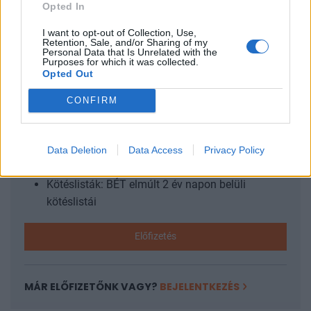
első kültéri téli edzés során, a szakértők szerint a jó hír az,
Opted In
hogy az emberek hőmérséklet-érzékelése...
I want to opt-out of Collection, Use,
Retention, Sale, and/or Sharing of my
Personal Data that Is Unrelated with the
Purposes for which it was collected.
KEDVES OLVASÓNK!
Opted Out
A keresett cikk a portfolio.hu hírarchívumához
CONFIRM
tartozik, melynek olvasása előfizetéses
regisztrációhoz kötött.
Az előfizetés a következőket tartalmazza:
Data Deletion
Data Access
Privacy Policy
Portfolio.hu teljes cikkarchívum
Kötéslisták: BÉT elmúlt 2 év napon belüli
kötéslistái
Előfizetés
MÁR ELŐFIZETŐNK VAGY?
BEJELENTKEZÉS