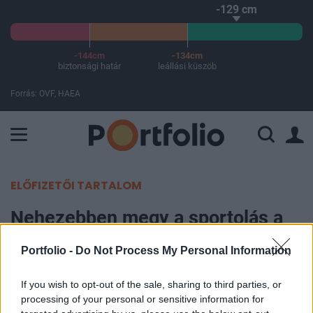
-129 cm
-144cm
-134cm
biztonsági határ
leállási küszöb
Forrás: OVF, HAEA
A Paksi Atomerőmű összteljesítménye 225 MW. A Duna vízállá
ELŐFIZETŐI TARTALOM
Nehezebben megy a sportolás a
hidegben? Itt vannak a szakértők
Portfolio -
Do Not Process My Personal Information
tippjei a téli edzéshez
If you wish to opt-out of the sale, sharing to third parties, or
Portfolio
processing of your personal or sensitive information for