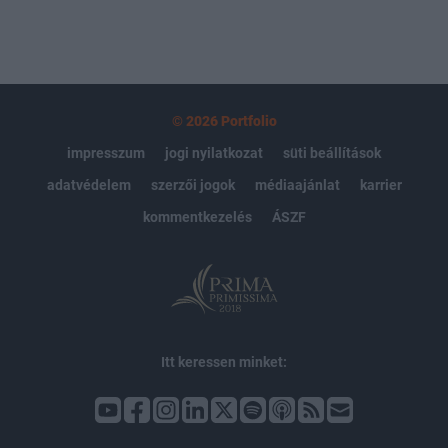
© 2026 Portfolio
impresszum
jogi nyilatkozat
süti beállítások
adatvédelem
szerzői jogok
médiaajánlat
karrier
kommentkezelés
ÁSZF
Itt keressen minket: