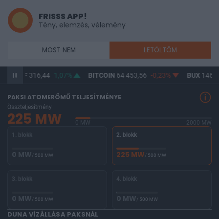
FRISSS APP!
Tény, elemzés, vélemény
MOST NEM
LETÖLTÖM
USD/HUF
316,44
1,07%
BITCOIN
64 453,56
-0,23%
BUX
146 5
PAKSI ATOMERŐMŰ TELJESÍTMÉNYE
Összteljesítmény
225 MW
0 MW
2000 MW
1. blokk
2. blokk
0 MW
225 MW
/ 500 MW
/ 500 MW
3. blokk
4. blokk
0 MW
0 MW
/ 500 MW
/ 500 MW
DUNA VÍZÁLLÁSA PAKSNÁL