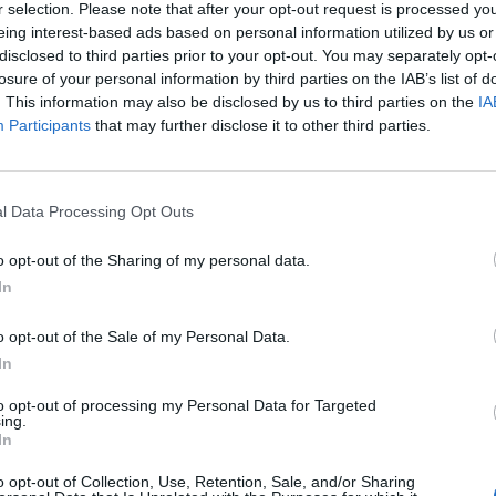
r selection. Please note that after your opt-out request is processed y
eing interest-based ads based on personal information utilized by us or
mok új kormányzata mérlegeli az Irán elleni katonai fe
disclosed to third parties prior to your opt-out. You may separately opt-
eértve a megelőző légicsapásokat is. Donald Trump me
losure of your personal information by third parties on the IAB’s list of
 több opciót is vizsgál, köztük a diplomáciai megoldás
. This information may also be disclosed by us to third parties on the
IA
. A helyzetet bonyolítja Irán nukleáris programjának 
Participants
that may further disclose it to other third parties.
ió geopolitikai helyzete - írta meg a Wall Street Journa
ti csapata egy "maximális nyomás 2.0" stratégiát dolgoz ki Ir
l Data Processing Opt Outs
seivel szemben. A megválasztott elnök korábban aggodalmát fej
iniszterelnöknek, hogy Irán atomcsapást hajthat végre az ő elnök
o opt-out of the Sharing of my personal data.
yilatkozó személyek szerint Trump javaslatokat kér ennek mega
In
o opt-out of the Sale of my Personal Data.
ASÓNK!
In
a portfolio.hu hírarchívumához tartozik, melynek olvasása előf
to opt-out of processing my Personal Data for Targeted
ötött.
ing.
In
övetkezőket tartalmazza:
o opt-out of Collection, Use, Retention, Sale, and/or Sharing
 teljes cikkarchívum