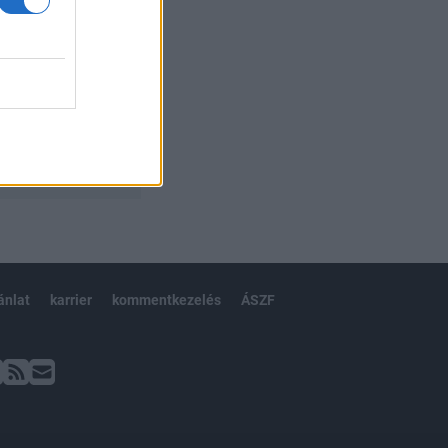
ánlat
karrier
kommentkezelés
ÁSZF