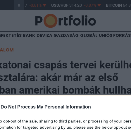
R/HUF
363,17
-0,61%
USD/HUF
314,20
-0,87%
BITCOIN
64 89
EFEKTETÉS
BANK
DEVIZA
GAZDASÁG
GLOBÁL
UNIÓS FORRÁ
TALOM
katonai csapás tervei kerül
ztalára: akár már az első
ban amerikai bombák hullha
kra
-
Do Not Process My Personal Information
to opt-out of the sale, sharing to third parties, or processing of your per
:30
formation for targeted advertising by us, please use the below opt-out s