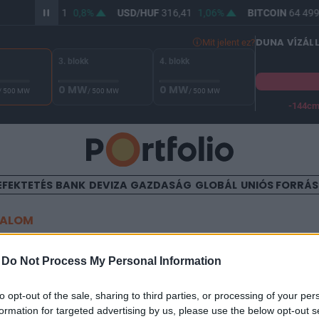
R/HUF
364,61
0,8%
USD/HUF
316,41
1,06%
BITCOIN
64 499,
DUNA VÍZÁL
Mit jelent ez?
3. blokk
4. blokk
0 MW
0 MW
/ 500 MW
/ 500 MW
/ 500 MW
-144c
A Duna vízállása Paksnál -129 cm. A biztonsági határ -144 cm,
EFEKTETÉS
BANK
DEVIZA
GAZDASÁG
GLOBÁL
UNIÓS FORRÁ
TALOM
ett az első közvélemény-ku
-
Do Not Process My Personal Information
ormány bukása után
to opt-out of the sale, sharing to third parties, or processing of your per
formation for targeted advertising by us, please use the below opt-out s