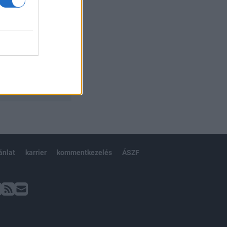
ánlat
karrier
kommentkezelés
ÁSZF