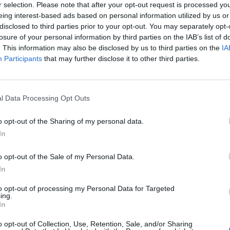
r selection. Please note that after your opt-out request is processed y
eing interest-based ads based on personal information utilized by us or
:48
disclosed to third parties prior to your opt-out. You may separately opt-
losure of your personal information by third parties on the IAB’s list of
vetően, hogy elvesztette a bizalmi szavazást Olaf Scho
. This information may also be disclosed by us to third parties on the
IA
t az INSA közvélemény-kutatása, amely hatpárti parlame
Participants
that may further disclose it to other third parties.
t. Az előrehozott választásokat február 23-án tartják 
zerint továbbra is nagy fölénnyel vezet a konzervatív CDU/CSU 
l Data Processing Opt Outs
elöltje, Friedrich Merz így Németország következő vezetője lehe
 áll 19,5 százalékkal, azonban velük a többi párt kizárta a koal
o opt-out of the Sharing of my personal data.
ik helyen áll Olaf Scholz pártja, a szociáldemokrata SPD...
In
o opt-out of the Sale of my Personal Data.
ASÓNK!
In
a portfolio.hu hírarchívumához tartozik, melynek olvasása előf
to opt-out of processing my Personal Data for Targeted
ötött.
ing.
In
övetkezőket tartalmazza:
o opt-out of Collection, Use, Retention, Sale, and/or Sharing
 teljes cikkarchívum