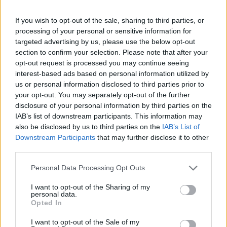
police.hu-n.
If you wish to opt-out of the sale, sharing to third parties, or
A megnövekedett kilépő utasforgalom gördülékenyebb
processing of your personal or sensitive information for
kezelése érdekében pénteken reggel fél nyolctól a röszkei
targeted advertising by us, please use the below opt-out
közúti határátkelőhelyen ideiglenesen szünetel a
section to confirm your selection. Please note that after your
Szerbiából Magyarországra történő határátléptetés. A
opt-out request is processed you may continue seeing
röszkei autópálya-határátkelőhelyen zavartalan az
interest-based ads based on personal information utilized by
átléptetés mind a két irányban. A Csongrád-Csanád
us or personal information disclosed to third parties prior to
your opt-out. You may separately opt-out of the further
Vármegyei Rendőr-főkapitányság, valamint...
disclosure of your personal information by third parties on the
IAB’s list of downstream participants. This information may
also be disclosed by us to third parties on the
IAB’s List of
KEDVES OLVASÓNK!
Downstream Participants
that may further disclose it to other
A keresett cikk a portfolio.hu hírarchívumához
third parties.
tartozik, melynek olvasása előfizetéses
Personal Data Processing Opt Outs
regisztrációhoz kötött.
I want to opt-out of the Sharing of my
Az előfizetés a következőket tartalmazza:
personal data.
Opted In
Portfolio.hu teljes cikkarchívum
Kötéslisták: BÉT elmúlt 2 év napon belüli
I want to opt-out of the Sale of my