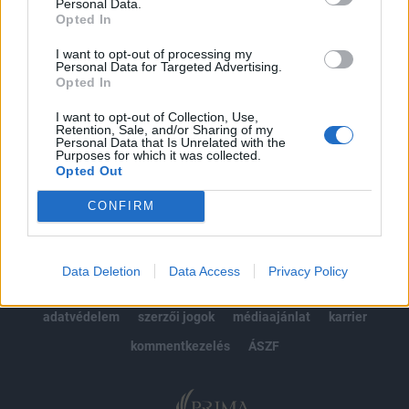
kötéslistái
Personal Data.
Opted In
Előfizetés
I want to opt-out of processing my
Personal Data for Targeted Advertising.
Opted In
MÁR ELŐFIZETŐNK VAGY?
BEJELENTKEZÉS
I want to opt-out of Collection, Use,
Retention, Sale, and/or Sharing of my
Personal Data that Is Unrelated with the
Purposes for which it was collected.
Opted Out
CONFIRM
© 2026 Portfolio
Data Deletion
Data Access
Privacy Policy
impresszum
jogi nyilatkozat
süti beállítások
adatvédelem
szerzői jogok
médiaajánlat
karrier
kommentkezelés
ÁSZF