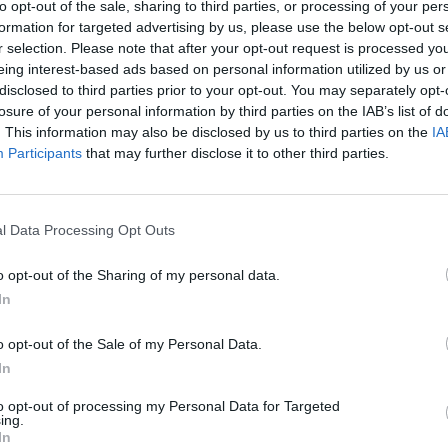
to opt-out of the sale, sharing to third parties, or processing of your per
formation for targeted advertising by us, please use the below opt-out s
r selection. Please note that after your opt-out request is processed y
eing interest-based ads based on personal information utilized by us or
Repülésbiztonsági Ügynöksége (EASA) figyelmeztetést 
disclosed to third parties prior to your opt-out. You may separately opt-
losure of your personal information by third parties on the IAB’s list of
zámára, hogy kerüljék el Oroszország egyes városait. 
. This information may also be disclosed by us to third parties on the
IA
i tragikus incidenst követően született, amelyben az A
Participants
that may further disclose it to other third parties.
asszállító gépe zuhant le, miután azt az oroszok felteh
 nyomán több légitársaság is módosította útvonalait, m
 a légi közlekedés biztonsági mutatóinak romlását - ír
l Data Processing Opt Outs
szerint öt orosz régiót kellene elkerülniük a légitársaságoknak 
o opt-out of the Sharing of my personal data.
értve Moszkvát és Szentpétervárt is. A figyelmeztetés elsősorba
In
mivel az európai légitársaságok többsége már 2022-ben felfügg
átrepüléseket. Az Azerbaijan Airlines a tragikus...
o opt-out of the Sale of my Personal Data.
In
ASÓNK!
to opt-out of processing my Personal Data for Targeted
ing.
a portfolio.hu hírarchívumához tartozik, melynek olvasása előf
In