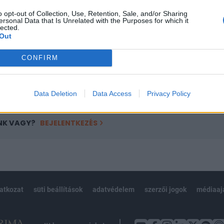
ötött.
o opt-out of Collection, Use, Retention, Sale, and/or Sharing
ersonal Data that Is Unrelated with the Purposes for which it
övetkezőket tartalmazza:
lected.
Out
 teljes cikkarchívum
 BÉT elmúlt 2 év napon belüli
CONFIRM
Előfizetés
Data Deletion
Data Access
Privacy Policy
NK VAGY?
BEJELENTKEZÉS
latkozat
süti beállítások
adatvédelem
szerzői jogok
médiaaj