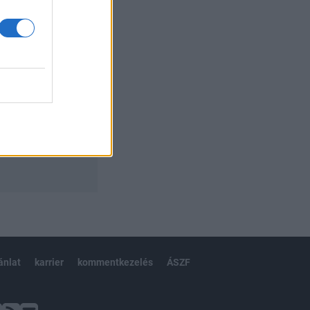
ánlat
karrier
kommentkezelés
ÁSZF