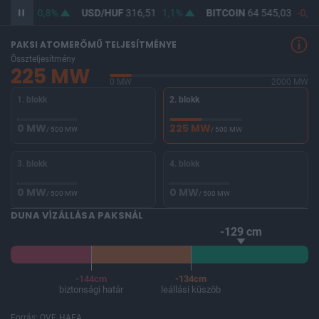
364,62
0,8%
USD/HUF
316,51
1,1%
BITCOIN
64 545,03
-0,09
PAKSI ATOMERŐMŰ TELJESÍTMÉNYE
Összteljesítmény
225 MW
0 MW
2000 MW
1. blokk
2. blokk
0 MW
225 MW
/ 500 MW
/ 500 MW
3. blokk
4. blokk
0 MW
0 MW
/ 500 MW
/ 500 MW
DUNA VÍZÁLLÁSA PAKSNÁL
-129 cm
-144cm
-134cm
biztonsági határ
leállási küszöb
Forrás: OVF, HAEA