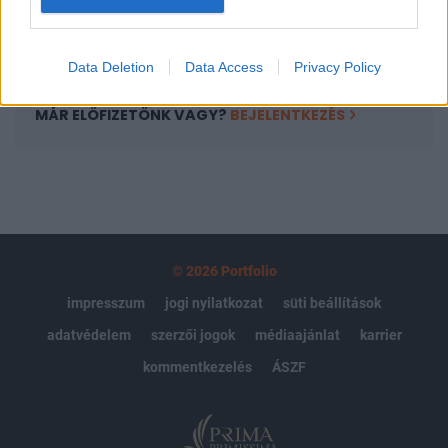
Előfizetés
Data Deletion
Data Access
Privacy Policy
MÁR ELŐFIZETŐNK VAGY?
BEJELENTKEZÉS
© 2026 Portfolio
impresszum
jogi nyilatkozat
süti beállítások
adatvédelem
szerzői jogok
médiaajánlat
karrier
kommentkezelés
ÁSZF