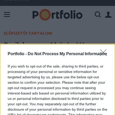
A Paksi Atomerőmű összteljesítménye 225 MW. A Duna vízállá
ELŐFIZETŐI TARTALOM
Egyik legnagyobb ígéretét
válthatja ma be Donald Trump
Portfolio -
Do Not Process My Personal Information
If you wish to opt-out of the sale, sharing to third parties, or
Portfolio
processing of your personal or sensitive information for
2025. március 20. 10:00
targeted advertising by us, please use the below opt-out
section to confirm your selection. Please note that after your
Donald Trump várhatóan csütörtökön írja alá azt a
opt-out request is processed you may continue seeing
régóta várt elnöki rendeletet, amely az oktatási
interest-based ads based on personal information utilized by
us or personal information disclosed to third parties prior to
minisztérium megszüntetését célozza, beváltva
your opt-out. You may separately opt-out of the further
ezzel egyik kulcsfontosságú kampányígéretét -
disclosure of your personal information by third parties on the
írja a USA Today.
IAB’s list of downstream participants. This information may