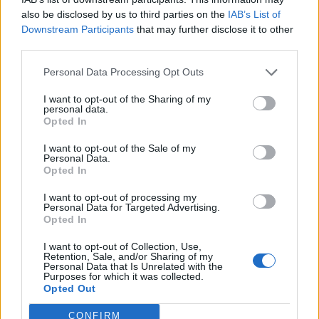
also be disclosed by us to third parties on the
IAB’s List of
A Fehér Ház magas rangú tisztviselői szerint az amerikai
Downstream Participants
that may further disclose it to other
elnök több republikánus kormányzó és állami oktatási
third parties.
tisztviselő jelenlétében készül aláírni a rendeletet, amely
Personal Data Processing Opt Outs
már hetek óta előkészítés alatt áll. A rendelet arra utasítja
Linda McMahon oktatási minisztert, tegye meg a
I want to opt-out of the Sharing of my
szükséges lépéseket a minisztérium bezárására és az
personal data.
Opted In
oktatáspolitikai jogkörök államoknak...
I want to opt-out of the Sale of my
Personal Data.
Opted In
KEDVES OLVASÓNK!
I want to opt-out of processing my
A keresett cikk a portfolio.hu hírarchívumához
Personal Data for Targeted Advertising.
tartozik, melynek olvasása előfizetéses
Opted In
regisztrációhoz kötött.
I want to opt-out of Collection, Use,
Retention, Sale, and/or Sharing of my
Az előfizetés a következőket tartalmazza:
Personal Data that Is Unrelated with the
Purposes for which it was collected.
Portfolio.hu teljes cikkarchívum
Opted Out
Kötéslisták: BÉT elmúlt 2 év napon belüli
kötéslistái
CONFIRM