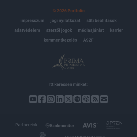
© 2026 Portfolio
impresszum
jogi nyilatkozat
süti beállítások
adatvédelem
szerzői jogok
médiaajánlat
karrier
kommentkezelés
ÁSZF
Itt keressen minket:
Partnereink