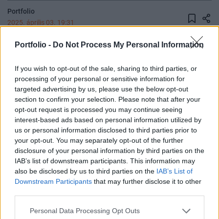
Portfolio
2025. április 03. 19:31
Portfolio -
Do Not Process My Personal Information
A NATO hírszerzési adatai szerint az orosz haderő
rendkívüli ütemben halmozza a rakétákat, a Kreml
If you wish to opt-out of the sale, sharing to third parties, or
a mostani viszonylagos csend ellenére intenzív
processing of your personal or sensitive information for
támadásokra készül – írta meg az Ukrainszka
targeted advertising by us, please use the below opt-out
Pravda.
section to confirm your selection. Please note that after your
opt-out request is processed you may continue seeing
A lap forrása egy meg nem nevezett NATO-tisztviselő,
interest-based ads based on personal information utilized by
us or personal information disclosed to third parties prior to
akivel Brüsszelben beszélgetett egy ukrán újságíró. A
your opt-out. You may separately opt-out of the further
katonai szövetség képviselője elmondta: Oroszország most
disclosure of your personal information by third parties on the
már helyettesíteni tudja a legtöbb rakétatípust nagy
IAB’s list of downstream participants. This information may
hatótávolságú drónokkal, ezért csökkent a rakétaerők
also be disclosed by us to third parties on the
IAB’s List of
tevékenysége. Mindettől függetlenül az orosz erők jelenleg
Downstream Participants
that may further disclose it to other
halmozzák a rakétákat, kifejezetten...
third parties.
Personal Data Processing Opt Outs