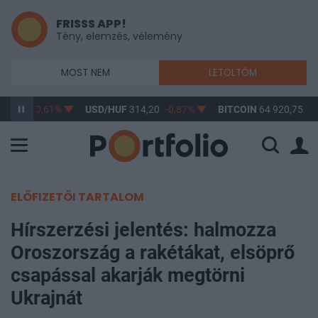
FRISSS APP!
Tény, elemzés, vélemény
MOST NEM
LETÖLTÖM
63,17
-0,61%
USD/HUF
314,20
-0,87%
BITCOIN
64 920,75
0,
ELŐFIZETŐI TARTALOM
Hírszerzési jelentés: halmozza
Oroszország a rakétákat, elsöprő
csapással akarják megtörni
Ukrajnát