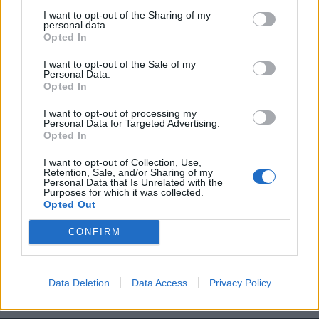
KEDVES OLVASÓNK!
I want to opt-out of the Sharing of my
personal data.
A keresett cikk a portfolio.hu hírarchívumához
Opted In
tartozik, melynek olvasása előfizetéses
I want to opt-out of the Sale of my
regisztrációhoz kötött.
Personal Data.
Opted In
Az előfizetés a következőket tartalmazza:
Portfolio.hu teljes cikkarchívum
I want to opt-out of processing my
Personal Data for Targeted Advertising.
Kötéslisták: BÉT elmúlt 2 év napon belüli
Opted In
kötéslistái
I want to opt-out of Collection, Use,
Retention, Sale, and/or Sharing of my
Előfizetés
Personal Data that Is Unrelated with the
Purposes for which it was collected.
Opted Out
MÁR ELŐFIZETŐNK VAGY?
BEJELENTKEZÉS
CONFIRM
Data Deletion
Data Access
Privacy Policy