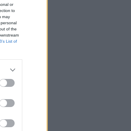
sonal or
ection to
ou may
 personal
out of the
 downstream
ia elnököt, vagy
B’s List of
 Az ukrán
lmük pedig egyre
beleegyezni a
issül az orosz-
ú legfrissebb
dó cikkünk 2025. 04.