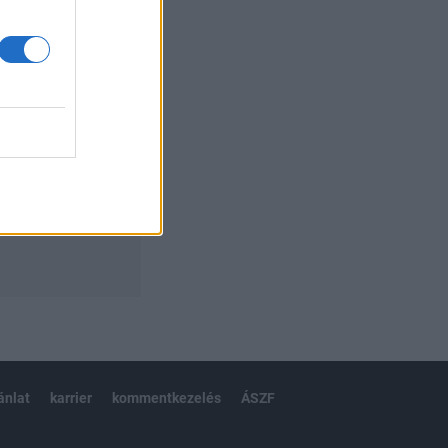
izetéses
ánlat
karrier
kommentkezelés
ÁSZF