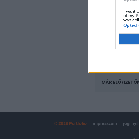
A keresett cikk 
regisztrációhoz k
I want t
of my P
was col
Az előfizetés a k
Opted 
Portfolio.hu
Kötéslisták:
kötéslistái
MÁR ELŐFIZETŐ
© 2026 Portfolio
impresszum
jogi nyi