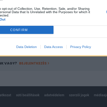
a portfolio.hu hírarchívumához tartozik, melynek olvasása előf
ötött.
o opt-out of Collection, Use, Retention, Sale, and/or Sharing
ersonal Data that Is Unrelated with the Purposes for which it
lected.
övetkezőket tartalmazza:
Out
 teljes cikkarchívum
 BÉT elmúlt 2 év napon belüli
CONFIRM
Előfizetés
Data Deletion
Data Access
Privacy Policy
NK VAGY?
BEJELENTKEZÉS
latkozat
süti beállítások
adatvédelem
szerzői jogok
médiaaj