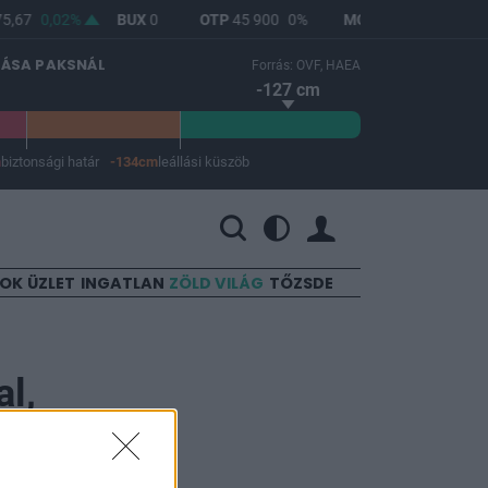
5,67
0,02%
BUX
0
OTP
45 900
0%
MOL
4 700
1,29%
LÁSA PAKSNÁL
Forrás: OVF, HAEA
-127 cm
m
biztonsági határ
-134cm
leállási küszöb
 a leállási küszöb -134 cm.
SOK
ÜZLET
INGATLAN
ZÖLD VILÁG
TŐZSDE
al,
s híreink