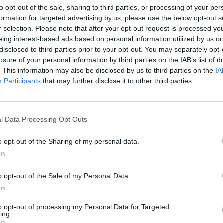
to opt-out of the sale, sharing to third parties, or processing of your per
formation for targeted advertising by us, please use the below opt-out s
r selection. Please note that after your opt-out request is processed y
eing interest-based ads based on personal information utilized by us or
disclosed to third parties prior to your opt-out. You may separately opt-
losure of your personal information by third parties on the IAB’s list of
gató "tettrekészek koalíciója" Emmanuel Macron franc
. This information may also be disclosed by us to third parties on the
IA
t kormányfőt jelölheti tárgyalónak Putyinnal szemben.
Participants
that may further disclose it to other third parties.
az orosz rohamok ereje kezd megfogyatkozni, légvéde
szenved el. Zelenszkij kijelentette: soha nem fognak 
 lévő területek elcsatolásába. Cikkünk folyamatosan fr
l Data Processing Opt Outs
fontosabb híreivel.
o opt-out of the Sharing of my personal data.
9:15 Megosztás Háborús híreink szombaton Az orosz-ukrán hábor
In
 is tudósítunk, szombati hírfolyamunkat itt olvashatod: Kapcsoló
ld Trump türelme, miközben...
o opt-out of the Sale of my Personal Data.
In
ASÓNK!
to opt-out of processing my Personal Data for Targeted
ing.
In