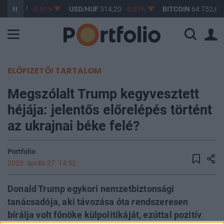
F
363,17
-0,61%
USD/HUF
314,20
-0,87%
BITCOIN
64 752,64
ELŐFIZETŐI TARTALOM
Megszólalt Trump kegyvesztett
héjája: jelentős előrelépés történt
az ukrajnai béke felé?
Portfolio
2025. április 27. 14:52
Donald Trump egykori nemzetbiztonsági
tanácsadója, aki távozása óta rendszeresen
bírálja volt főnöke külpolitikáját, ezúttal pozitív