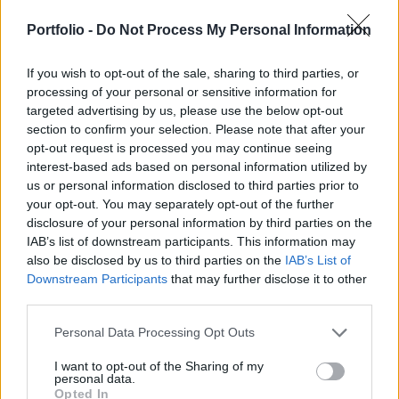
hangnemben beszélt Trump és Volodimir
Zelenszkij tegnapi római egyeztetéséről, melyet
Portfolio -
Do Not Process My Personal Information
jelentős lépésnek vél a kommunikáció
If you wish to opt-out of the sale, sharing to third parties, or
helyreállítása felé - írja a Hill.
processing of your personal or sensitive information for
targeted advertising by us, please use the below opt-out
John Bolton a CNN-nek kiemelte, ez fontos lépés a két
section to confirm your selection. Please note that after your
vezető közötti értelmes párbeszéd helyreállítása felé.
opt-out request is processed you may continue seeing
Mindkét elnök szóvivője produktívnak nevezte a találkozót.
interest-based ads based on personal information utilized by
Ezt pozitívan kell értékelnünk, bár nem feltétlenül jelent
us or personal information disclosed to third parties prior to
számottevő előrelépést, de legalább sikerült túllépni a
your opt-out. You may separately opt-out of the further
február 28-i Ovális Irodában történt összetűzés emlékén -
disclosure of your personal information by third parties on the
IAB’s list of downstream participants. This information may
utalt Bolton...
also be disclosed by us to third parties on the
IAB’s List of
Downstream Participants
that may further disclose it to other
third parties.
KEDVES OLVASÓNK!
A keresett cikk a portfolio.hu hírarchívumához
Personal Data Processing Opt Outs
tartozik, melynek olvasása előfizetéses
I want to opt-out of the Sharing of my
regisztrációhoz kötött.
personal data.
Opted In