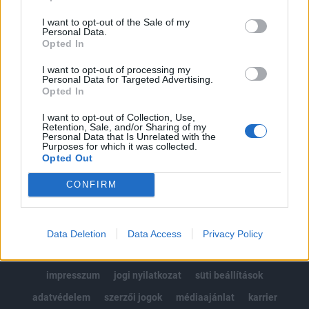
Az előfizetés a következőket tartalmazza:
I want to opt-out of the Sale of my
Portfolio.hu teljes cikkarchívum
Personal Data.
Kötéslisták: BÉT elmúlt 2 év napon belüli
Opted In
kötéslistái
I want to opt-out of processing my
Personal Data for Targeted Advertising.
Opted In
Előfizetés
I want to opt-out of Collection, Use,
Retention, Sale, and/or Sharing of my
Personal Data that Is Unrelated with the
MÁR ELŐFIZETŐNK VAGY?
BEJELENTKEZÉS
Purposes for which it was collected.
Opted Out
CONFIRM
Data Deletion
Data Access
Privacy Policy
© 2026 Portfolio
impresszum
jogi nyilatkozat
süti beállítások
adatvédelem
szerzői jogok
médiaajánlat
karrier