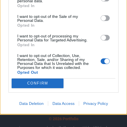
tartozik, melynek olvasása előfizetéses
personal data.
Opted In
regisztrációhoz kötött.
I want to opt-out of the Sale of my
Az előfizetés a következőket tartalmazza:
Personal Data.
Opted In
Portfolio.hu teljes cikkarchívum
Kötéslisták: BÉT elmúlt 2 év napon belüli
I want to opt-out of processing my
kötéslistái
Personal Data for Targeted Advertising.
Opted In
Előfizetés
I want to opt-out of Collection, Use,
Retention, Sale, and/or Sharing of my
Personal Data that Is Unrelated with the
Purposes for which it was collected.
Opted Out
MÁR ELŐFIZETŐNK VAGY?
BEJELENTKEZÉS
CONFIRM
Data Deletion
Data Access
Privacy Policy
© 2026 Portfolio