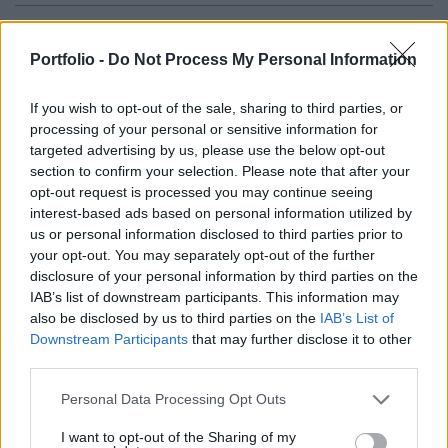
Bejelentette visszavonulását a politikától Călin
Georgescu volt román elnökjelölt, miközben hat
Portfolio -
Do Not Process My Personal Information
bűncselekmény gyanújával folyik ellene
If you wish to opt-out of the sale, sharing to third parties, or
nyomozás, köztük alkotmányos rend elleni
processing of your personal or sensitive information for
cselekményekre való felbujtással.
targeted advertising by us, please use the below opt-out
section to confirm your selection. Please note that after your
Hétfő este Facebook-oldalán közzétett videóban jelentette
opt-out request is processed you may continue seeing
be Călin Georgescu, hogy befejezi aktív politikai
interest-based ads based on personal information utilized by
pályafutását. A volt elnökjelölt, aki ellen jelenleg is
us or personal information disclosed to third parties prior to
büntetőeljárás folyik, a felvételt a "történelmet csináltam,
your opt-out. You may separately opt-out of the further
disclosure of your personal information by third parties on the
nem politikát" gondolattal vezette fel - tudósított a
IAB’s list of downstream participants. This information may
Transtelex. A videóüzenetben Georgescu közölte, hogy
also be disclosed by us to third parties on the
IAB’s List of
személyes döntése alapján lezártnak...
Downstream Participants
that may further disclose it to other
third parties.
KEDVES OLVASÓNK!
Personal Data Processing Opt Outs
A keresett cikk a portfolio.hu hírarchívumához
I want to opt-out of the Sharing of my