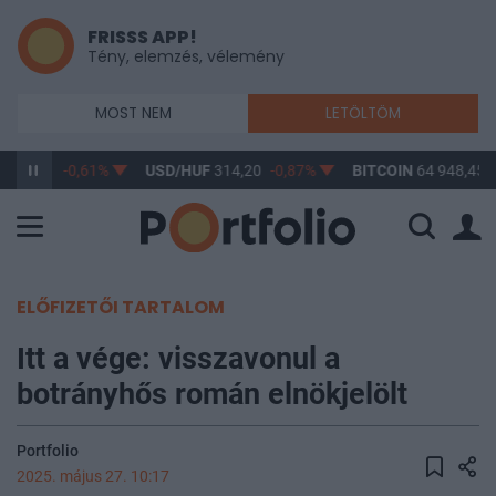
FRISSS APP!
Tény, elemzés, vélemény
MOST NEM
LETÖLTÖM
363,17
-0,61%
USD/HUF
314,20
-0,87%
BITCOIN
64 948,45
ELŐFIZETŐI TARTALOM
Itt a vége: visszavonul a
botrányhős román elnökjelölt
Portfolio
2025. május 27. 10:17