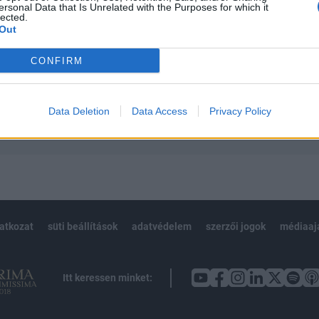
ersonal Data that Is Unrelated with the Purposes for which it
 teljes cikkarchívum
lected.
 BÉT elmúlt 2 év napon belüli
Out
CONFIRM
Előfizetés
Data Deletion
Data Access
Privacy Policy
NK VAGY?
BEJELENTKEZÉS
latkozat
süti beállítások
adatvédelem
szerzői jogok
médiaaj
Itt keressen minket: