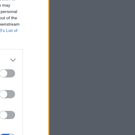
ou may
 personal
out of the
 downstream
B’s List of
rszágokra, hogy
sült a Bloomberg.
k célja olyan
itoloncolásra
tt érkeztek, és
izetéses