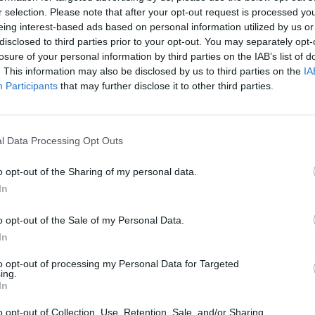
r selection. Please note that after your opt-out request is processed y
eing interest-based ads based on personal information utilized by us or
disclosed to third parties prior to your opt-out. You may separately opt-
losure of your personal information by third parties on the IAB’s list of
. This information may also be disclosed by us to third parties on the
IA
Participants
that may further disclose it to other third parties.
mányzat nyomást gyakorol Szerbiára és más balkáni o
gyesült Államok által kitoloncolt bevándorlókat – érte
matban vannak, és egy nagyobb stratégia részét képezik, melyne
l Data Processing Opt Outs
lálása, amelyek hajlandók befogadni az Egyesült Államokban k
o opt-out of the Sharing of my personal data.
 Utóbbiak között olyanok is vannak, akik Joe Biden elnöksége ala
In
ak. Az ötlet kidolgozásával az amerikai külügyminisztérium...
o opt-out of the Sale of my Personal Data.
ASÓNK!
In
a portfolio.hu hírarchívumához tartozik, melynek olvasása előf
to opt-out of processing my Personal Data for Targeted
ing.
ötött.
In
övetkezőket tartalmazza:
o opt-out of Collection, Use, Retention, Sale, and/or Sharing