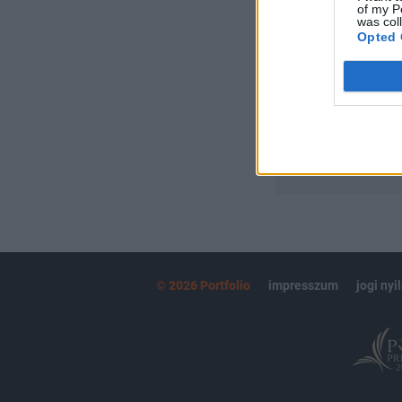
of my P
Portfolio.hu
was col
Kötéslisták:
Opted 
kötéslistái
MÁR ELŐFIZETŐ
© 2026 Portfolio
impresszum
jogi nyi