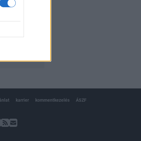
ánlat
karrier
kommentkezelés
ÁSZF