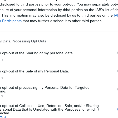
disclosed to third parties prior to your opt-out. You may separately opt-
ozása miatt vált most lehetségessé, állítja Gyarmati I
losure of your personal information by third parties on the IAB’s list of
i szakértő. Véleménye szerint nemcsak Izrael, hanem a 
. This information may also be disclosed by us to third parties on the
IA
gy megakadályozzák Irán atomfegyverhez jutását - írta 
Participants
that may further disclose it to other third parties.
rra, hogy Izrael meg fogja támadni Iránt, csak az volt a kérdés, 
zakértő szerint az izraeli vezetés már régóta készült a katonai f
l Data Processing Opt Outs
áthatók voltak a régióban zajló fegyvertelepítésekben. A támadá
rump hatvan napot adott Iránnak, hogy válaszoljon...
o opt-out of the Sharing of my personal data.
In
ASÓNK!
o opt-out of the Sale of my Personal Data.
a portfolio.hu hírarchívumához tartozik, melynek olvasása előf
In
ötött.
to opt-out of processing my Personal Data for Targeted
ing.
övetkezőket tartalmazza:
In
 teljes cikkarchívum
 BÉT elmúlt 2 év napon belüli
o opt-out of Collection, Use, Retention, Sale, and/or Sharing
ersonal Data that Is Unrelated with the Purposes for which it
lected.
Out