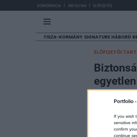
|
|
EU
KONFERENCIA
ÁRFOLYAM
ELŐFIZETÉS
TISZA-KORMÁNY
SIGNATURE
HÁBORÚ
B
ELŐFIZETŐI TAR
Biztonsá
egyetlen
Izrael-I
Portfolio 
Portfolio
If you wish 
2025. június 19. 20:52
sensitive in
confirm you
Izrael régóta te
continue se