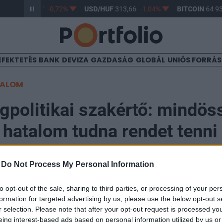
R/HUF
362,77
-0,72%
USD/HUF
313,66
-1,04%
BITCOIN
64 93
EFEKTETÉS
BANK
DEVIZA
GAZDASÁG
GLOBÁL
UNIÓS FORRÁ
TALOM
gpolitikai szakértő: mindös
 hatalom tudna rendet tenni
rán háborúban
-
Do Not Process My Personal Information
to opt-out of the sale, sharing to third parties, or processing of your per
formation for targeted advertising by us, please use the below opt-out s
r selection. Please note that after your opt-out request is processed y
rvezett támadása Irán atomlétesítményei ellen a nemze
eing interest-based ads based on personal information utilized by us or