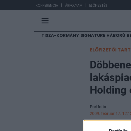
|
|
EUR
KONFERENCIA
ÁRFOLYAM
ELŐFIZETÉS
TISZA-KORMÁNY
SIGNATURE
HÁBORÚ
B
ELŐFIZETŐI TAR
Döbbenet
lakáspia
Holding 
Portfolio
2009. február 17. 12:1
2008 utolsó negy