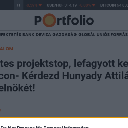
/HUF
363,24
-0,59%
USD/HUF
314,19
-0,88%
BITCOIN
64 832
EFEKTETÉS
BANK
DEVIZA
GAZDASÁG
GLOBÁL
UNIÓS FORRÁ
TALOM
es projektstop, lefagyott ke
con- Kérdezd Hunyady Attilá
elnökét!
3
edévében alig több mint feleannyi új lakást értékesíte