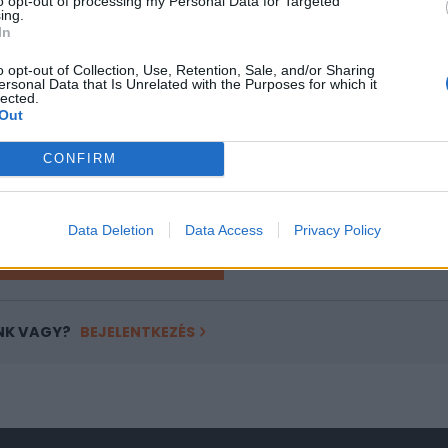
to opt-out of processing my Personal Data for Targeted
ing.
In
ASÓNK!
o opt-out of Collection, Use, Retention, Sale, and/or Sharing
a portfolio.hu hírarchívumához tartozik, melynek olvasása előf
ersonal Data that Is Unrelated with the Purposes for which it
ötött.
lected.
Out
övetkezőket tartalmazza:
 teljes cikkarchívum
CONFIRM
 BÉT elmúlt 2 év napon belüli
Data Deletion
Data Access
Privacy Policy
Előfizetés
NK VAGY?
BEJELENTKEZÉS