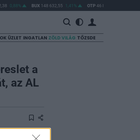
,38
0,88%
BUX
148 632,55
1,41%
OTP
46 890
2,16%
MO
SOK
ÜZLET
INGATLAN
ZÖLD VILÁG
TŐZSDE
reslet a
t, az AL
ttek Budapesten,