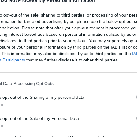
-
Do Not Process My Personal Information
 időszakában. Ezzel az értékesítés visszaesése éves 
-ot. A pénzügyi bizalmi válság okozta kereslet-vissz
to opt-out of the sale, sharing to third parties, or processing of your per
ati visszaesésről is beszélhetünk: a korábban állandó 
formation for targeted advertising by us, please use the below opt-out s
r selection. Please note that after your opt-out request is processed y
tevő csökkenést mutat az azonnal beköltözhető laká
eing interest-based ads based on personal information utilized by us or
mellett. A csökkenést jelentős mértékben magyarázza
disclosed to third parties prior to your opt-out. You may separately opt-
rtékesítés megkezdő új projektekben kínált lakások szá
losure of your personal information by third parties on the IAB’s list of
 Zrt. legfrissebb negyedéves felmérésében. Új jelenség
. This information may also be disclosed by us to third parties on the
IA
Participants
that may further disclose it to other third parties.
dott lakások tértek vissza a budapesti kínálatba - egy
tők próbálnak kiugrani a befektetéseikből, azonban a 
 nyomán a magyar vásárlók körében is várható a korá
l Data Processing Opt Outs
lletve kényszerértékesítések. 14 órától a befektetői
ding elnöke válaszol Olvasóink kérdéseire.
o opt-out of the Sharing of my personal data.
In
a lakásvásárlási kedvben! 2008 negyedik negyedévében Budapes
 értékesítettek Budapesten, mint 2007 azonos időszakában, melly
o opt-out of the Sale of my Personal Data.
adta a 40%-ot. A visszaesés csaknem minden kerületet érintett
In
rületben vásárolták meg a legtöbb lakást, ugyanakkor a XIV. kerül