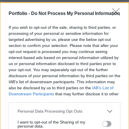
Az ING Real Estate Development hét, tulajdonában
Portfolio -
Do Not Process My Personal Information
lévő bírósági épületet ad el a holland államnak. Az
ingatlanokat az ING a 90-es években állami
If you wish to opt-out of the sale, sharing to third parties, or
megrendelésre fejlesztette - írja a PropertyEU.
processing of your personal or sensitive information for
targeted advertising by us, please use the below opt-out
A 104 ezer négyzetméternyi összterülettel rendelkező hét
section to confirm your selection. Please note that after your
irodaházat 200 millió euróért adta el az államnak az ING
opt-out request is processed you may continue seeing
interest-based ads based on personal information utilized by
RED. Az épületek Groningen, Assen, Lelystad, Utrecht,
us or personal information disclosed to third parties prior to
Alkmaar, Roermond, és Middelburg városában
your opt-out. You may separately opt-out of the further
helyezkednek el. Az ingatlanok megvásárlása része annak
disclosure of your personal information by third parties on the
a programnak, melynek keretén belül az állam költséget
IAB’s list of downstream participants. This information may
csökkent azzal, hogy az állami szervek által bérelt...
also be disclosed by us to third parties on the
IAB’s List of
Downstream Participants
that may further disclose it to other
third parties.
KEDVES OLVASÓNK!
Personal Data Processing Opt Outs
A keresett cikk a portfolio.hu hírarchívumához
I want to opt-out of the Sharing of my
tartozik, melynek olvasása előfizetéses
personal data.