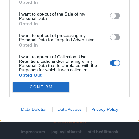
regisztrációhoz kötött.
Opted In
Az előfizetés a következőket tartalmazza:
I want to opt-out of the Sale of my
Personal Data.
Portfolio.hu teljes cikkarchívum
Opted In
Kötéslisták: BÉT elmúlt 2 év napon belüli
kötéslistái
I want to opt-out of processing my
Personal Data for Targeted Advertising.
Opted In
Előfizetés
I want to opt-out of Collection, Use,
Retention, Sale, and/or Sharing of my
Personal Data that Is Unrelated with the
Purposes for which it was collected.
MÁR ELŐFIZETŐNK VAGY?
BEJELENTKEZÉS
Opted Out
CONFIRM
Data Deletion
Data Access
Privacy Policy
© 2026 Portfolio
impresszum
jogi nyilatkozat
süti beállítások