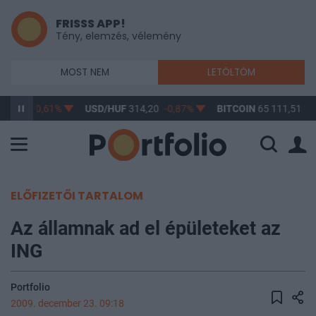
FRISSS APP!
Tény, elemzés, vélemény
MOST NEM
LETÖLTÖM
63,17
-0,61%
USD/HUF
314,20
-0,87%
BITCOIN
65 111,51
0,
ELŐFIZETŐI TARTALOM
Az államnak ad el épületeket az
ING
Portfolio
2009. december 23. 09:18