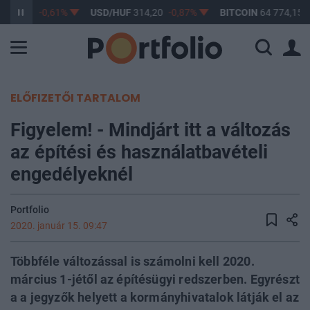
363,17
-0,61%
USD/HUF
314,20
-0,87%
BITCOIN
64 774,15
ELŐFIZETŐI TARTALOM
Figyelem! - Mindjárt itt a változás
az építési és használatbavételi
engedélyeknél
Portfolio
2020. január 15. 09:47
Többféle változással is számolni kell 2020.
március 1-jétől az építésügyi redszerben. Egyrészt
a a jegyzők helyett a kormányhivatalok látják el az