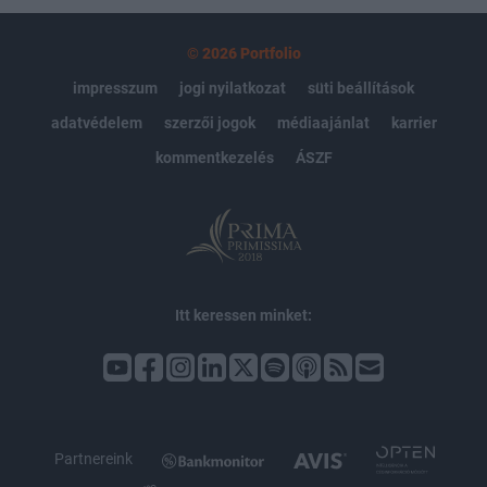
© 2026 Portfolio
impresszum
jogi nyilatkozat
süti beállítások
adatvédelem
szerzői jogok
médiaajánlat
karrier
kommentkezelés
ÁSZF
Itt keressen minket:
Partnereink