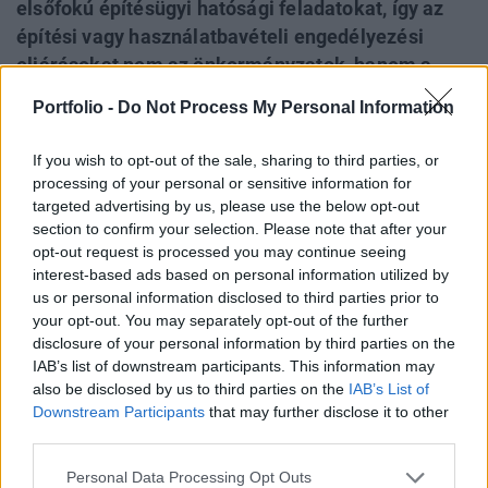
elsőfokú építésügyi hatósági feladatokat, így az
építési vagy használatbavételi engedélyezési
eljárásokat nem az önkormányzatok, hanem a
kormányhivatalok folytatják le. Másrészt a
Portfolio -
Do Not Process My Personal Information
jogorvoslati eljárások is megváltoznak, az
építésügyi és az építésfelügyeleti eljárásokban
If you wish to opt-out of the sale, sharing to third parties, or
nem lesz lehetőség fellebbezésre,
processing of your personal or sensitive information for
helyette közigazgatási peres eljárást lehet majd
targeted advertising by us, please use the below opt-out
section to confirm your selection. Please note that after your
indítani - írja a vg.hu.
opt-out request is processed you may continue seeing
interest-based ads based on personal information utilized by
Az elfogadott törvény megszünteti az osztott hatáskörű
us or personal information disclosed to third parties prior to
elsőfokú építésügyi hatósági rendszert, jelenleg az
your opt-out. You may separately opt-out of the further
általános elsőfokú hatósági feladatokat a jegyzők, illetve a
disclosure of your personal information by third parties on the
nevükben eljáró építéshatósági osztályok látják el és a
IAB’s list of downstream participants. This information may
megyei vagy a fővárosi kormányhivatalok másodfokú
also be disclosed by us to third parties on the
IAB’s List of
Downstream Participants
that may further disclose it to other
hatóságként működnek. 2020. március 1-től azonban a
third parties.
jegyzők építésügyi hatásköre...
Personal Data Processing Opt Outs