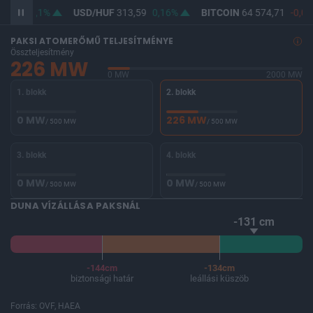
62,09
0,1%
USD/HUF
313,59
0,16%
BITCOIN
64 574,71
-0,04
PAKSI ATOMERŐMŰ TELJESÍTMÉNYE
Összteljesítmény
226 MW
0 MW
2000 MW
1. blokk
2. blokk
0 MW
226 MW
/ 500 MW
/ 500 MW
3. blokk
4. blokk
0 MW
0 MW
/ 500 MW
/ 500 MW
DUNA VÍZÁLLÁSA PAKSNÁL
-131 cm
-144cm
-134cm
biztonsági határ
leállási küszöb
Forrás: OVF, HAEA