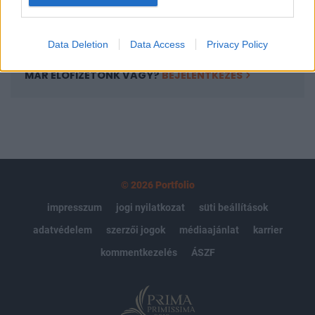
Előfizetés
Data Deletion
Data Access
Privacy Policy
MÁR ELŐFIZETŐNK VAGY?
BEJELENTKEZÉS
© 2026 Portfolio
impresszum
jogi nyilatkozat
süti beállítások
adatvédelem
szerzői jogok
médiaajánlat
karrier
kommentkezelés
ÁSZF