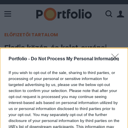
A Paksi Atomerőmű összteljesítménye 226 MW. A Duna vízállá
ELŐFIZETŐI TARTALOM
Eladja közép-és kelet-európai
portfólióját a Goodman
Portfolio -
Do Not Process My Personal Information
Portfolio
If you wish to opt-out of the sale, sharing to third parties, or
2020. március 13. 10:16
processing of your personal or sensitive information for
targeted advertising by us, please use the below opt-out
section to confirm your selection. Please note that after your
Megválik közép-és kelet-európai egységeitől az
opt-out request is processed you may continue seeing
ipari ingatlanpiacon működő, ausztrál gyökerű
interest-based ads based on personal information utilized by
Goodman Csoport. A vevő a GLP nevű
us or personal information disclosed to third parties prior to
your opt-out. You may separately opt-out of the further
nagyvállalat, a tranzakció kb. egymilliárd euró
disclosure of your personal information by third parties on the
értékű.
IAB’s list of downstream participants. This information may