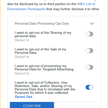
also be disclosed by us to third parties on the
IAB’s List of
Mintegy egymilliárd eurós ügylet keretében értékesíti közép-
Downstream Participants
that may further disclose it to other
és kelet-európai eszközeit a Goodman Csoport, illetve
third parties.
befektetéskezelő társasága, a Goodman European
Partnership. Összesen mintegy 2,4 millió négyzetméternyi
Personal Data Processing Opt Outs
ingatlanról van szó. Az eladó azzal indokolta döntését,
I want to opt-out of the Sharing of my
hogy mostantól így a kontinentális Európa legnagyobb
personal data.
Opted In
logisztikai csomópontjaira és más jelentős...
I want to opt-out of the Sale of my
Personal Data.
KEDVES OLVASÓNK!
Opted In
A keresett cikk a portfolio.hu hírarchívumához
I want to opt-out of processing my
Personal Data for Targeted Advertising.
tartozik, melynek olvasása előfizetéses
Opted In
regisztrációhoz kötött.
I want to opt-out of Collection, Use,
Retention, Sale, and/or Sharing of my
Az előfizetés a következőket tartalmazza:
Personal Data that Is Unrelated with the
Portfolio.hu teljes cikkarchívum
Purposes for which it was collected.
Opted Out
Kötéslisták: BÉT elmúlt 2 év napon belüli
kötéslistái
CONFIRM