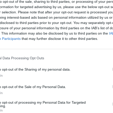
to opt-out of the sale, sharing to third parties, or processing of your per
formation for targeted advertising by us, please use the below opt-out s
25
r selection. Please note that after your opt-out request is processed y
eing interest-based ads based on personal information utilized by us or
készítettünk a legnagyobb és a piacra legjobban rálátó
disclosed to third parties prior to your opt-out. You may separately opt-
losure of your personal information by third parties on the IAB’s list of
ereplőkkel, hogy mit tapasztalnak az irodaházaikban, i
. This information may also be disclosed by us to third parties on the
IA
ány hatásaként? Tényleg teljesen kiürültek az irodák é
Participants
that may further disclose it to other third parties.
áltak az épületek? Sok cég került már bajba, akik segí
ár megoldások arra, hogy a legkevesebb sérüléssel vé
lők és tulajdonosok?
l Data Processing Opt Outs
 járjuk körbe, hogy mennyire ürültek ki a (jellemzően) budape
o opt-out of the Sharing of my personal data.
an változott ezzel párhuzamosan az üzemeltetési költségük (ha 
In
dik részben kitérünk arra, hogy elindultak-e esetleg a tömeges b
érkezett-e már jelzés bérletidíj-fizetés könnyítésre...
o opt-out of the Sale of my Personal Data.
In
ASÓNK!
to opt-out of processing my Personal Data for Targeted
ing.
a portfolio.hu hírarchívumához tartozik, melynek olvasása előf
In