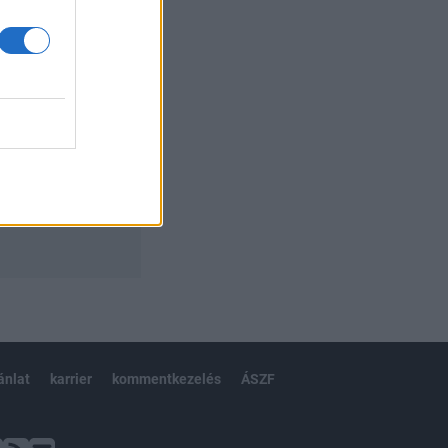
ánlat
karrier
kommentkezelés
ÁSZF