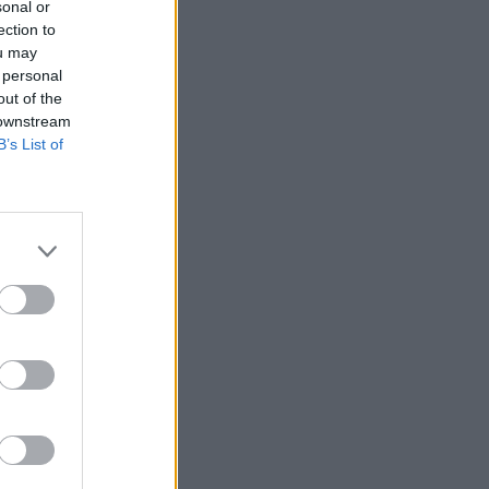
sonal or
ection to
ou may
 personal
 hazai
out of the
 downstream
ngatlanaikban a
B’s List of
s
tséget is
szeljék át ezt
sti kereskedelmi
változott
edőlések, esetleges
izetéses