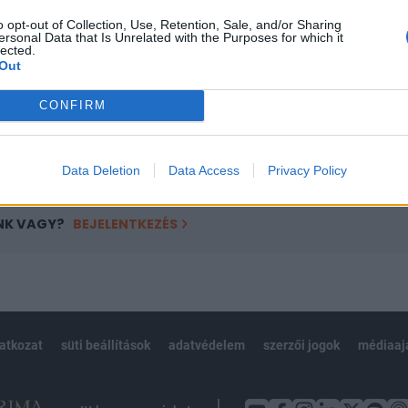
ötött.
o opt-out of Collection, Use, Retention, Sale, and/or Sharing
ersonal Data that Is Unrelated with the Purposes for which it
övetkezőket tartalmazza:
lected.
Out
 teljes cikkarchívum
 BÉT elmúlt 2 év napon belüli
CONFIRM
Előfizetés
Data Deletion
Data Access
Privacy Policy
NK VAGY?
BEJELENTKEZÉS
latkozat
süti beállítások
adatvédelem
szerzői jogok
médiaaj