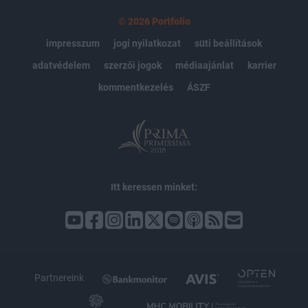
© 2026 Portfolio
impresszum
jogi nyilatkozat
süti beállítások
adatvédelem
szerzői jogok
médiaajánlat
karrier
kommentkezelés
ÁSZF
Itt keressen minket:
Partnereink