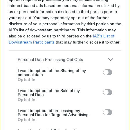
több támogatás és banki termék
interest-based ads based on personal information utilized by
us or personal information disclosed to third parties prior to
részletszabályainak kidolgozása, illetve uniós
your opt-out. You may separately opt-out of the further
források lehívásának előkészítése is zajlik –
disclosure of your personal information by third parties on the
mondta Steiner Attila, az Innovációs és
IAB’s list of downstream participants. This information may
Technológiai Minisztérium (ITM) körforgásos
also be disclosed by us to third parties on the
IAB’s List of
gazdaság fejlesztéséért, energia- és
Downstream Participants
that may further disclose it to other
third parties.
klímapolitikáért felelős államtitkára a KLíMA –
Zöldpolitikai Percek podcast adásában.
Personal Data Processing Opt Outs
A beszélgetés során többek között arról is szó volt, hogy
I want to opt-out of the Sharing of my
personal data.
hogyan tervezi a kormány a klímasemlegességi célokat
Opted In
elérni. „Ennek egyik eszköze a jelenleg kidolgozás alatt álló
I want to opt-out of the Sale of my
Nemzeti Tiszta Fejlődési Stratégia, ami pontosan azokat a
Personal Data.
kereteket próbálja meghatározni, miként is tudunk a 2050-
Opted In
es célhoz eljutni.” –mondta el Steiner Attila államtitkár.
I want to opt-out of processing my
Kapcsolódó cikkünk...
Personal Data for Targeted Advertising.
Opted In