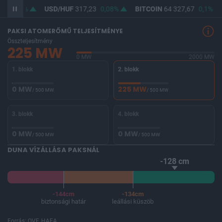
9
0,02%
USD/HUF
317,23
0,08%
BITCOIN
64 327,67
0,1%
PAKSI ATOMERŐMŰ TELJESÍTMÉNYE
Összteljesítmény
225 MW
0 MW
2000 MW
1. blokk
2. blokk
0 MW
225 MW
/ 500 MW
/ 500 MW
3. blokk
4. blokk
0 MW
0 MW
/ 500 MW
/ 500 MW
DUNA VÍZÁLLÁSA PAKSNÁL
-128 cm
-144cm
-134cm
biztonsági határ
leállási küszöb
Forrás: OVF, HAEA