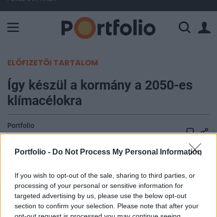
A Paksi Atomerőmű összteljesítménye 225 MW. A Duna vízállá
ELŐFIZETŐI TARTALOM
Így készül a kormány a 2050-es
klímacélokra
Portfolio
2021. május 04. 10:13
Portfolio -
Do Not Process My Personal Information
A kormány részéről is folytatódik a
klímasemlegességi cél felé történő elmozdulás,
If you wish to opt-out of the sale, sharing to third parties, or
processing of your personal or sensitive information for
kidolgozás alatt áll a Nemzeti Tiszta Fejlődési
targeted advertising by us, please use the below opt-out
Stratégia, ami a 2050-es klímacélok
section to confirm your selection. Please note that after your
elérhetőségének kereteit határozza meg, valamint
opt-out request is processed you may continue seeing