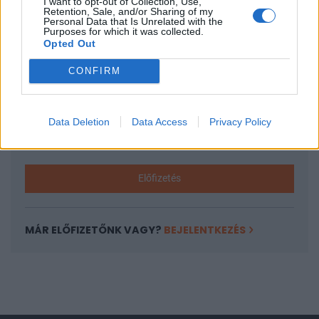
KEDVES OLVASÓNK!
I want to opt-out of Collection, Use,
Retention, Sale, and/or Sharing of my
Personal Data that Is Unrelated with the
A keresett cikk a portfolio.hu hírarchívumához
Purposes for which it was collected.
Opted Out
tartozik, melynek olvasása előfizetéses
regisztrációhoz kötött.
CONFIRM
Az előfizetés a következőket tartalmazza:
Portfolio.hu teljes cikkarchívum
Data Deletion
Data Access
Privacy Policy
Kötéslisták: BÉT elmúlt 2 év napon belüli
kötéslistái
Előfizetés
MÁR ELŐFIZETŐNK VAGY?
BEJELENTKEZÉS