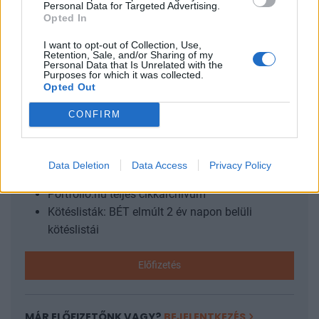
Personal Data for Targeted Advertising.
beindultak az építkezések Komoly hullámzást okozott az
Opted In
építési engedélyekben a 2020 januárjától visszaemelt (5
százalékról 27 százalékra), majd 2021 januártól...
I want to opt-out of Collection, Use,
Retention, Sale, and/or Sharing of my
Personal Data that Is Unrelated with the
Purposes for which it was collected.
KEDVES OLVASÓNK!
Opted Out
A keresett cikk a portfolio.hu hírarchívumához
CONFIRM
tartozik, melynek olvasása előfizetéses
regisztrációhoz kötött.
Data Deletion
Data Access
Privacy Policy
Az előfizetés a következőket tartalmazza:
Portfolio.hu teljes cikkarchívum
Kötéslisták: BÉT elmúlt 2 év napon belüli
kötéslistái
Előfizetés
MÁR ELŐFIZETŐNK VAGY?
BEJELENTKEZÉS