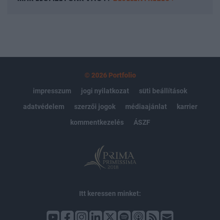
© 2026 Portfolio
impresszum
jogi nyilatkozat
süti beállítások
adatvédelem
szerzői jogok
médiaajánlat
karrier
kommentkezelés
ÁSZF
Itt keressen minket: