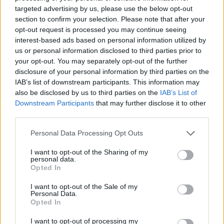
engedélyekből azonban még nem látszódik
targeted advertising by us, please use the below opt-out
egyértelműen, hogy más nagyvárosokból érkező
section to confirm your selection. Please note that after your
migráció, vagy inkább a már ottani, helyi lakosok
opt-out request is processed you may continue seeing
interest-based ads based on personal information utilized by
építési kedve eredményezi a házépítési hullámot
us or personal information disclosed to third parties prior to
a kisebb településeken. Az elmúlt időszak
your opt-out. You may separately opt-out of the further
változásait tekintve azonban érezhető a
disclosure of your personal information by third parties on the
nagyvárosok agglomerációinak az "újra
IAB’s list of downstream participants. This information may
also be disclosed by us to third parties on the
IAB’s List of
felfedezése". A Takarék Index adatai arra is
Downstream Participants
that may further disclose it to other
rávilágítanak, hogy a legtöbb társasházi új lakás
third parties.
viszont a Balaton közelsége miatt Somogy
megyében épül, második helyen Pest megye áll,
Personal Data Processing Opt Outs
de nem sokkal marad le Győr-Moson-Sopron
I want to opt-out of the Sharing of my
personal data.
megye sem.
Opted In
Property Awards 2026A hazai ingatlanpiac ünnepe! - Az
I want to opt-out of the Sale of my
elmúlt egy év legkülöngesebb piaci teljesítményei és az
Personal Data.
Opted In
elmaradhatatlan üzleti networking! Részletekért
kattints!Információ és jelentkezésVisszaestek, majd
I want to opt-out of processing my