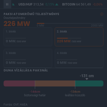
1
0,1%
USD/HUF
313,54
0,15%
BITCOIN
64 561,49
-0,06%
PAKSI ATOMERŐMŰ TELJESÍTMÉNYE
Összteljesítmény
226 MW
0 MW
2000 MW
1. blokk
2. blokk
0 MW
226 MW
/ 500 MW
/ 500 MW
3. blokk
4. blokk
0 MW
0 MW
/ 500 MW
/ 500 MW
DUNA VÍZÁLLÁSA PAKSNÁL
-131 cm
-144cm
-134cm
biztonsági határ
leállási küszöb
Forrás: OVF, HAEA