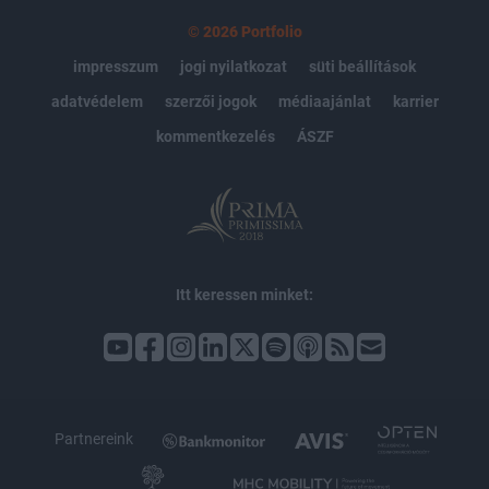
© 2026 Portfolio
impresszum
jogi nyilatkozat
süti beállítások
adatvédelem
szerzői jogok
médiaajánlat
karrier
kommentkezelés
ÁSZF
Itt keressen minket:
Partnereink