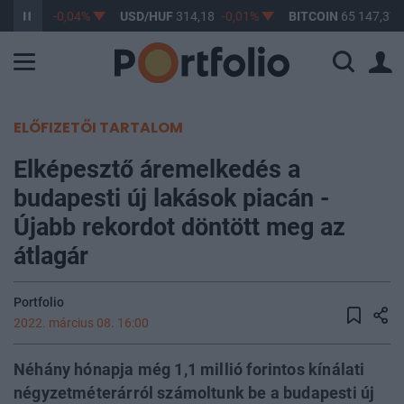
F
363,03
-0,04%
USD/HUF
314,18
-0,01%
BITCOIN
65 147,37
ELŐFIZETŐI TARTALOM
Elképesztő áremelkedés a
budapesti új lakások piacán -
Újabb rekordot döntött meg az
átlagár
Portfolio
2022. március 08. 16:00
Néhány hónapja még 1,1 millió forintos kínálati
négyzetméterárról számoltunk be a budapesti új