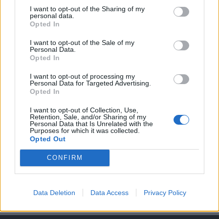
KEDVES OLVASÓNK!
I want to opt-out of the Sharing of my
personal data.
A keresett cikk a portfolio.hu hírarchívumához
Opted In
tartozik, melynek olvasása előfizetéses
regisztrációhoz kötött.
I want to opt-out of the Sale of my
Personal Data.
Opted In
Az előfizetés a következőket tartalmazza:
Portfolio.hu teljes cikkarchívum
I want to opt-out of processing my
Personal Data for Targeted Advertising.
Kötéslisták: BÉT elmúlt 2 év napon belüli
Opted In
kötéslistái
I want to opt-out of Collection, Use,
Retention, Sale, and/or Sharing of my
Előfizetés
Personal Data that Is Unrelated with the
Purposes for which it was collected.
Opted Out
MÁR ELŐFIZETŐNK VAGY?
BEJELENTKEZÉS
CONFIRM
Data Deletion
Data Access
Privacy Policy