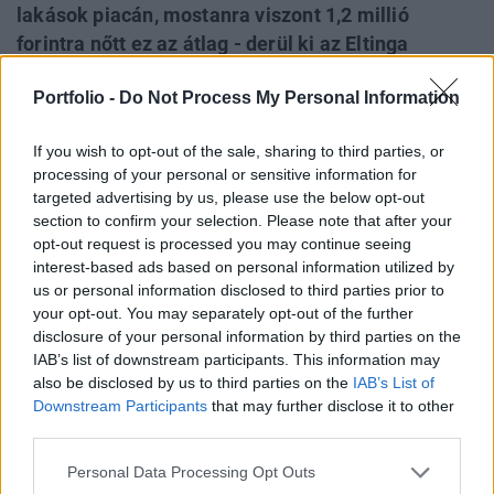
lakások piacán, mostanra viszont 1,2 millió
forintra nőtt ez az átlag - derül ki az Eltinga
Budapesti Lakáspiaci Riportjának legújabb
Portfolio -
Do Not Process My Personal Information
felméréséből. Az átlagos árszintekben
folytatódott az emelkedés, egy új építésű lakás
If you wish to opt-out of the sale, sharing to third parties, or
átlagos ára ma már több mint 84 millió forintot a
processing of your personal or sensitive information for
fővárosban. Három hónappal korábban ez még
targeted advertising by us, please use the below opt-out
csak 76 millió forint volt.
section to confirm your selection. Please note that after your
opt-out request is processed you may continue seeing
Az aktuális felmérés jelenleg 21 405 lakást tartalmaz. Ezek
interest-based ads based on personal information utilized by
olyan fejlesztésekben találhatók, ahol 2021 őszén vagy
us or personal information disclosed to third parties prior to
your opt-out. You may separately opt-out of the further
2022 telén legalább egy lakást kínáltak eladásra. Az elmúlt
disclosure of your personal information by third parties on the
félév magas kereslete és a rugalmatlan kínálat miatt a
IAB’s list of downstream participants. This information may
meghirdetett lakások és a projektek száma három
also be disclosed by us to third parties on the
IAB’s List of
negyedéve csökken. Egyre gyorsuló ütemben emelkednek
Downstream Participants
that may further disclose it to other
az újépítésű lakások árai Budapesten...
third parties.
Personal Data Processing Opt Outs