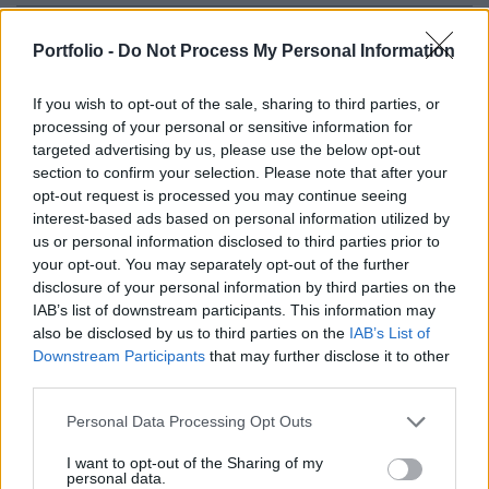
Hamarosan elkezdődhet a III. kerületi Magyar
Portfolio -
Do Not Process My Personal Information
Nemzeti Levéltár bővítése, amely során az 1990-
es évekbeli épülethez egy új komplexumot
If you wish to opt-out of the sale, sharing to third parties, or
építenének hozzá - áll az építészfórum cikkében.
processing of your personal or sensitive information for
targeted advertising by us, please use the below opt-out
Property Investment Forum 2026A hazai ingatlanpiac
section to confirm your selection. Please note that after your
legnagyobb üzleti és networking találkozója! Idén a 22.
opt-out request is processed you may continue seeing
interest-based ads based on personal information utilized by
alkalommal!Információ és jelentkezésTavaly jelent meg
us or personal information disclosed to third parties prior to
egy kormányrendelet a Magyar Nemzeti Levéltár óbudai,
your opt-out. You may separately opt-out of the further
Lángliliom utcában álló raktárbázisának megújításáról,
disclosure of your personal information by third parties on the
melynek értelmében az épület új funkciókkal és területekkel
IAB’s list of downstream participants. This information may
bővülhet. Az akkori hírek szerint...
also be disclosed by us to third parties on the
IAB’s List of
Downstream Participants
that may further disclose it to other
third parties.
KEDVES OLVASÓNK!
Personal Data Processing Opt Outs
A keresett cikk a portfolio.hu hírarchívumához
I want to opt-out of the Sharing of my
tartozik, melynek olvasása előfizetéses
personal data.