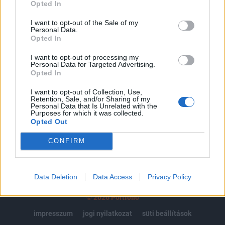
regisztrációhoz kötött.
Opted In
Az előfizetés a következőket tartalmazza:
I want to opt-out of the Sale of my
Personal Data.
Portfolio.hu teljes cikkarchívum
Opted In
Kötéslisták: BÉT elmúlt 2 év napon belüli
kötéslistái
I want to opt-out of processing my
Personal Data for Targeted Advertising.
Opted In
Előfizetés
I want to opt-out of Collection, Use,
Retention, Sale, and/or Sharing of my
Personal Data that Is Unrelated with the
Purposes for which it was collected.
MÁR ELŐFIZETŐNK VAGY?
BEJELENTKEZÉS
Opted Out
CONFIRM
Data Deletion
Data Access
Privacy Policy
© 2026 Portfolio
impresszum
jogi nyilatkozat
süti beállítások