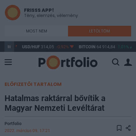
FRISSS APP!
Tény, elemzés, vélemény
MOST NEM
LETÖLTÖM
-0,63%
USD/HUF
314,05
-0,92%
BITCOIN
64 914,84
1,01%
ELŐFIZETŐI TARTALOM
Hatalmas raktárral bővítik a
Magyar Nemzeti Levéltárat
Portfolio
2022. március 09. 17:21