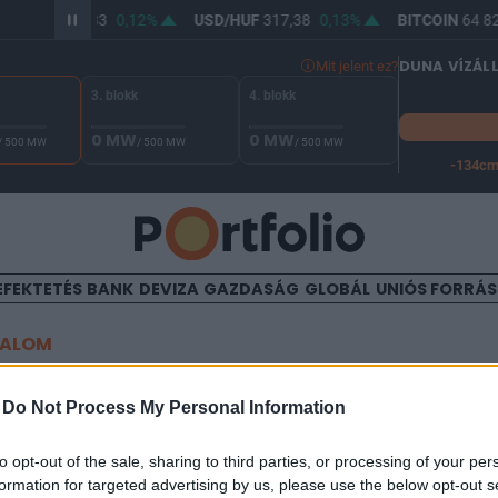
UR/HUF
365,83
0,12%
USD/HUF
317,38
0,13%
BITCOIN
64 82
DUNA VÍZÁL
Mit jelent ez?
3. blokk
4. blokk
0 MW
0 MW
/ 500 MW
/ 500 MW
/ 500 MW
-134c
A Duna vízállása Paksnál -126 cm. A leállási küszöb -134 cm,
EFEKTETÉS
BANK
DEVIZA
GAZDASÁG
GLOBÁL
UNIÓS FORRÁ
TALOM
, mennyi lakás cserélt gazdá
-
Do Not Process My Personal Information
usban
to opt-out of the sale, sharing to third parties, or processing of your per
formation for targeted advertising by us, please use the below opt-out s