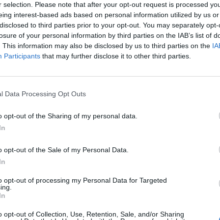
r selection. Please note that after your opt-out request is processed y
eing interest-based ads based on personal information utilized by us or
15:34
disclosed to third parties prior to your opt-out. You may separately opt-
losure of your personal information by third parties on the IAB’s list of
readta havi tranzakciószám-becslését és jelzáloghitel
. This information may also be disclosed by us to third parties on the
IA
24 augusztusában, országosan 9323 lakóingatlan cserél
Participants
that may further disclose it to other third parties.
iárd forint szerződéses összegű lakáscélú jelzáloghitel
i intenzitást követően augusztusban a nyári szabadságolások h
l Data Processing Opt Outs
ülete, úgy a hazai ingatlanpiac is visszaváltott a szokványos, 
hónapra becsült 9323 tranzakció éppen megegyezik a júniusra be
o opt-out of the Sharing of my personal data.
ek alapján így az előző hónaphoz képest 19,2%-kal gyengébb..
In
o opt-out of the Sale of my Personal Data.
ASÓNK!
In
a portfolio.hu hírarchívumához tartozik, melynek olvasása előf
to opt-out of processing my Personal Data for Targeted
ötött.
ing.
In
övetkezőket tartalmazza:
o opt-out of Collection, Use, Retention, Sale, and/or Sharing
 teljes cikkarchívum