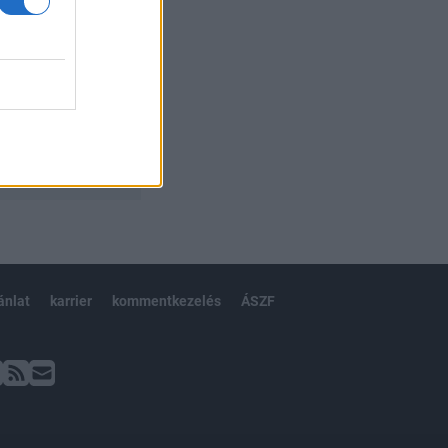
ánlat
karrier
kommentkezelés
ÁSZF