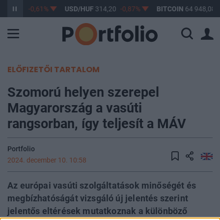
F
363,17
-0,61%
USD/HUF
314,20
-0,87%
BITCOIN
64 948,08
ELŐFIZETŐI TARTALOM
Szomorú helyen szerepel
Magyarország a vasúti
rangsorban, így teljesít a MÁV
Portfolio
2024. december 10. 10:58
Az európai vasúti szolgáltatások minőségét és
megbízhatóságát vizsgáló új jelentés szerint
jelentős eltérések mutatkoznak a különböző