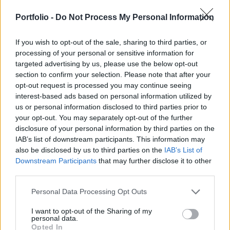
országok és társaságok között - írta a The
Guardian. A MÁV a vizsgált 27 vasúttársaságból a
Portfolio -
Do Not Process My Personal Information
17. helyen végzett, azaz átlag alatti színvonalú a
If you wish to opt-out of the sale, sharing to third parties, or
magyar társaság szolgáltatása.
processing of your personal or sensitive information for
targeted advertising by us, please use the below opt-out
A Közlekedés és Környezetvédelem (KKK) kampánycsoport
section to confirm your selection. Please note that after your
által készített tanulmány rávilágít a kontinens vasúti
opt-out request is processed you may continue seeing
közlekedésének erősségeire és gyengeségeire, kiemelve a
interest-based ads based on personal information utilized by
fejlesztendő területeket. A T&E nyolc szempont alapján
us or personal information disclosed to third parties prior to
értékelte a 27 európai vasúttársaságot, figyelembe véve
your opt-out. You may separately opt-out of the further
olyan tényezőket, mint a jegyárak, a pontosság és a
disclosure of your personal information by third parties on the
IAB’s list of downstream participants. This information may
jegyvisszatérítési hajlandóság....
also be disclosed by us to third parties on the
IAB’s List of
Downstream Participants
that may further disclose it to other
third parties.
KEDVES OLVASÓNK!
A keresett cikk a portfolio.hu hírarchívumához
Personal Data Processing Opt Outs
tartozik, melynek olvasása előfizetéses
I want to opt-out of the Sharing of my
regisztrációhoz kötött.
personal data.
Opted In