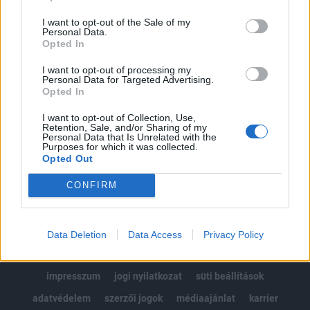
Az előfizetés a következőket tartalmazza:
I want to opt-out of the Sale of my
Portfolio.hu teljes cikkarchívum
Personal Data.
Kötéslisták: BÉT elmúlt 2 év napon belüli
Opted In
kötéslistái
I want to opt-out of processing my
Personal Data for Targeted Advertising.
Opted In
Előfizetés
I want to opt-out of Collection, Use,
Retention, Sale, and/or Sharing of my
Personal Data that Is Unrelated with the
MÁR ELŐFIZETŐNK VAGY?
BEJELENTKEZÉS
Purposes for which it was collected.
Opted Out
CONFIRM
Data Deletion
Data Access
Privacy Policy
© 2026 Portfolio
impresszum
jogi nyilatkozat
süti beállítások
adatvédelem
szerzői jogok
médiaajánlat
karrier