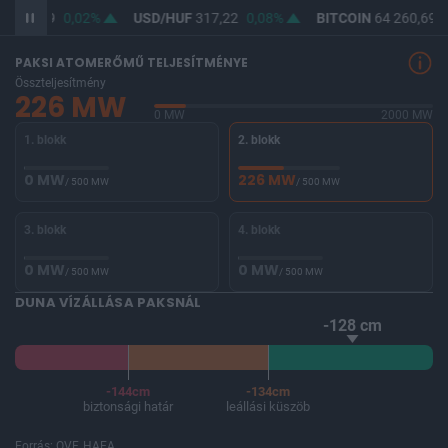
F
365,49
0,02%
USD/HUF
317,22
0,08%
BITCOIN
64 260,69
-
PAKSI ATOMERŐMŰ TELJESÍTMÉNYE
Összteljesítmény
226 MW
0 MW
2000 MW
1. blokk
2. blokk
0 MW
226 MW
/ 500 MW
/ 500 MW
3. blokk
4. blokk
0 MW
0 MW
/ 500 MW
/ 500 MW
DUNA VÍZÁLLÁSA PAKSNÁL
-128 cm
-144cm
-134cm
biztonsági határ
leállási küszöb
Forrás: OVF, HAEA