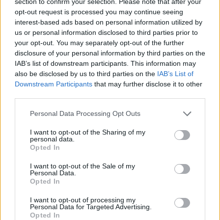
section to confirm your selection. Please note that after your
és persze az oroszok által lerohant ország
opt-out request is processed you may continue seeing
számára. A témával kapcsolatban Szabó Dániel, a
interest-based ads based on personal information utilized by
us or personal information disclosed to third parties prior to
Portfolio EU-s ügyekkel foglalkozó elemzője volt a
your opt-out. You may separately opt-out of the further
vendégünk. Az adás második részében a
disclosure of your personal information by third parties on the
napokban óriási mennyiségben kamatot fizető
IAB’s list of downstream participants. This information may
Prémium Állampapírokkal foglalkoztunk, egyebek
also be disclosed by us to third parties on the
IAB’s List of
mellett azt a kérdést jártuk körbe, hogy milyen
Downstream Participants
that may further disclose it to other
third parties.
átrendeződések figyelhetők meg a lakossági
állampapírok piacán. Erről Árgyelán Ágenst,
Personal Data Processing Opt Outs
lapunk pénzügyi elemzőjét kérdeztük.
I want to opt-out of the Sharing of my
personal data.
A műsor már meghallgatható a Spotify-on, az Apple
Opted In
Podcasten, a többi nagy podcast platformon, és itt, a
I want to opt-out of the Sale of my
cikkbe ágyazott lejátszóban is: KÖVESS MINKET Főbb
Personal Data.
részek: Intro - (00:00) Ki Ukrajna legjobb barátja? - (02:01)
Opted In
Folytatódik a pénzeső a PMÁP-osoknak - (21:13) Kérdezz
I want to opt-out of processing my
Madár Istvántól! Új lehetőség a Checklistben: ha szerinted
Personal Data for Targeted Advertising.
van olyan gazdasági téma...
Opted In