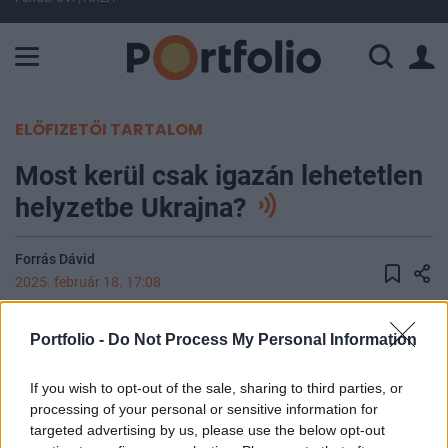
A Paksi Atomerőmű összteljesítménye 226 MW. A Duna vízállá
ELŐFIZETŐI TARTALOM
Most kerül csak igazán lehetetlen
helyzetbe Ukrajna?
Forrás Dávid
2025. február 18. 17:08
Már meghallgatható a Portfolio Checklist keddi
Portfolio -
Do Not Process My Personal Information
adása. A műsor első részében arról volt szó, hogy
kitől is kapta a legtöbb támogatást eddig a
If you wish to opt-out of the sale, sharing to third parties, or
processing of your personal or sensitive information for
háborúban Ukrajna, és hogy az amerikai kormány
targeted advertising by us, please use the below opt-out
háborúval kapcsolatos tervei mit jelentenek az EU