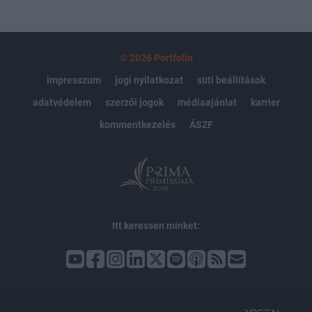
© 2026 Portfolio
impresszum
jogi nyilatkozat
süti beállítások
adatvédelem
szerzői jogok
médiaajánlat
karrier
kommentkezelés
ÁSZF
Itt keressen minket: