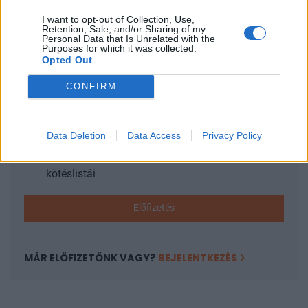
I want to opt-out of Collection, Use,
Retention, Sale, and/or Sharing of my
KEDVES OLVASÓNK!
Personal Data that Is Unrelated with the
Purposes for which it was collected.
Opted Out
A keresett cikk a portfolio.hu hírarchívumához
tartozik, melynek olvasása előfizetéses
CONFIRM
regisztrációhoz kötött.
Az előfizetés a következőket tartalmazza:
Data Deletion
Data Access
Privacy Policy
Portfolio.hu teljes cikkarchívum
Kötéslisták: BÉT elmúlt 2 év napon belüli
kötéslistái
Előfizetés
MÁR ELŐFIZETŐNK VAGY?
BEJELENTKEZÉS