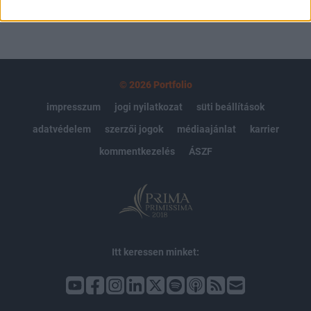
© 2026 Portfolio
impresszum
jogi nyilatkozat
süti beállítások
adatvédelem
szerzői jogok
médiaajánlat
karrier
kommentkezelés
ÁSZF
Itt keressen minket: