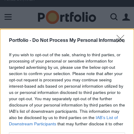
A Paksi Atomerőmű összteljesítménye 224 MW. A Duna vízállá
ELŐFIZETŐI TARTALOM
Portfolio -
Do Not Process My Personal Information
Ezzel a négy nagy kihívással kell
If you wish to opt-out of the sale, sharing to third parties, or
megküzdenie Merkelnek
processing of your personal or sensitive information for
targeted advertising by us, please use the below opt-out
section to confirm your selection. Please note that after your
Portfolio
opt-out request is processed you may continue seeing
2016. szeptember 30. 20:11
interest-based ads based on personal information utilized by
us or personal information disclosed to third parties prior to
your opt-out. You may separately opt-out of the further
Látványos grafikán elemezte azt a négy hatalmas kihívást
disclosure of your personal information by third parties on the
a CNBC péntek esti műsora, amellyel meg kell küzdenie
IAB’s list of downstream participants. This information may
Angela Merkel német kancellárnak manapság. Ne feledjük
also be disclosed by us to third parties on the
IAB’s List of
el, hogy a görög válság nem múlt el, csak éppen a hírek
Downstream Participants
that may further disclose it to other
szintén kissé háttérbe szorult, de éppen a héten fogadtak el
third parties.