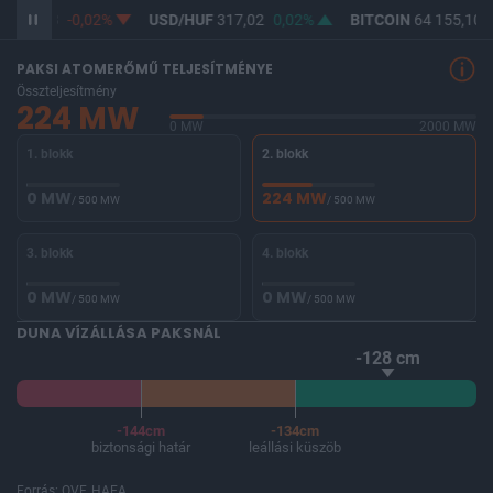
F
365,33
-0,02%
USD/HUF
317,02
0,02%
BITCOIN
64 155,10
PAKSI ATOMERŐMŰ TELJESÍTMÉNYE
Összteljesítmény
224 MW
0 MW
2000 MW
1. blokk
2. blokk
0 MW
224 MW
/ 500 MW
/ 500 MW
3. blokk
4. blokk
0 MW
0 MW
/ 500 MW
/ 500 MW
DUNA VÍZÁLLÁSA PAKSNÁL
-128 cm
-144cm
-134cm
biztonsági határ
leállási küszöb
Forrás: OVF, HAEA