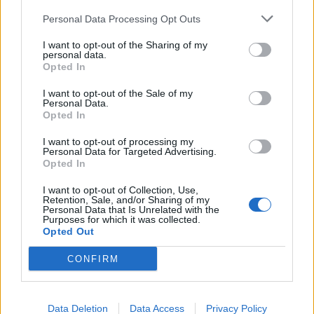
a görög parlamentben egy fájó megszorító csomagot az
Personal Data Processing Opt Outs
újabb nemzetközi hitelrészlet...
I want to opt-out of the Sharing of my
personal data.
KEDVES OLVASÓNK!
Opted In
A keresett cikk a portfolio.hu hírarchívumához
I want to opt-out of the Sale of my
Personal Data.
tartozik, melynek olvasása előfizetéses
Opted In
regisztrációhoz kötött.
I want to opt-out of processing my
Az előfizetés a következőket tartalmazza:
Personal Data for Targeted Advertising.
Opted In
Portfolio.hu teljes cikkarchívum
Kötéslisták: BÉT elmúlt 2 év napon belüli
I want to opt-out of Collection, Use,
Retention, Sale, and/or Sharing of my
kötéslistái
Personal Data that Is Unrelated with the
Purposes for which it was collected.
Opted Out
Előfizetés
CONFIRM
MÁR ELŐFIZETŐNK VAGY?
BEJELENTKEZÉS
Data Deletion
Data Access
Privacy Policy