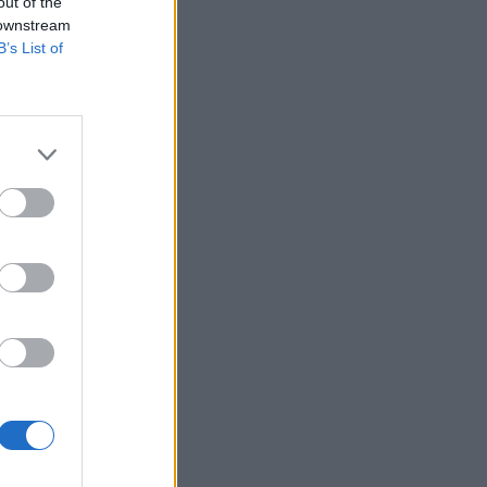
out of the
 downstream
B’s List of
 amely nagyon
ztonságosan
almazást elfogadó
izetéses