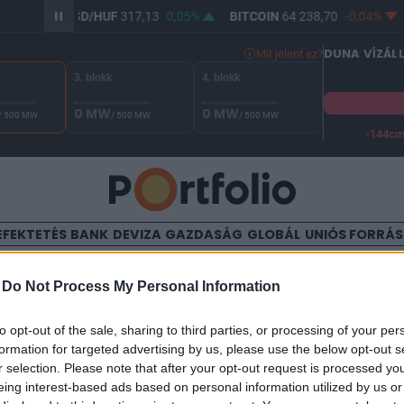
0,02%
USD/HUF
317,13
0,05%
BITCOIN
64 238,70
-0,04%
DUNA VÍZÁL
Mit jelent ez?
3. blokk
4. blokk
0 MW
0 MW
/ 500 MW
/ 500 MW
/ 500 MW
-144c
A Duna vízállása Paksnál -127 cm. A biztonsági határ -144 cm,
EFEKTETÉS
BANK
DEVIZA
GAZDASÁG
GLOBÁL
UNIÓS FORRÁ
TALOM
-
Do Not Process My Personal Information
tlen mobilalkalmazással
to opt-out of the sale, sharing to third parties, or processing of your per
formation for targeted advertising by us, please use the below opt-out s
síthetők a jelszavak
r selection. Please note that after your opt-out request is processed y
eing interest-based ads based on personal information utilized by us or