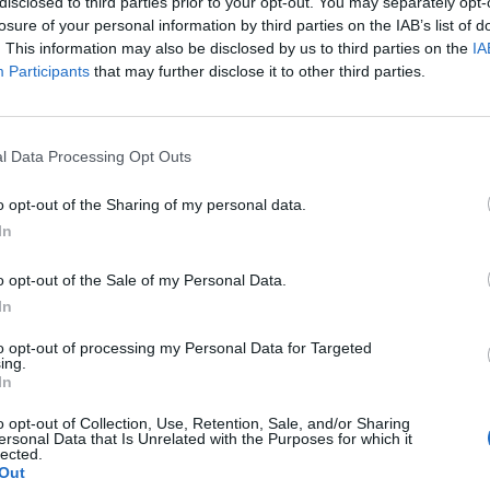
disclosed to third parties prior to your opt-out. You may separately opt-
losure of your personal information by third parties on the IAB’s list of
08:51
. This information may also be disclosed by us to third parties on the
IA
Participants
that may further disclose it to other third parties.
k és távközlési társaság fejlesztette ki közösen azt az appot,
 életet, hiszen az "Itsme" számtalan különféle jelszót képes bi
elhasználók egyszerűen letöltik az alkalmazást, és amikor az alk
l Data Processing Opt Outs
r, akkor az appban be kell ütni egy 5 karakteres kódot. Az...
o opt-out of the Sharing of my personal data.
In
ASÓNK!
o opt-out of the Sale of my Personal Data.
a portfolio.hu hírarchívumához tartozik, melynek olvasása előf
In
ötött.
to opt-out of processing my Personal Data for Targeted
övetkezőket tartalmazza:
ing.
 teljes cikkarchívum
In
 BÉT elmúlt 2 év napon belüli
o opt-out of Collection, Use, Retention, Sale, and/or Sharing
ersonal Data that Is Unrelated with the Purposes for which it
lected.
Out
Előfizetés