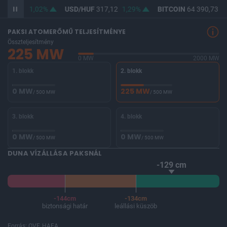
365,41
1,02%
USD/HUF
317,12
1,29%
BITCOIN
64 390,73
-0
PAKSI ATOMERŐMŰ TELJESÍTMÉNYE
Összteljesítmény
225 MW
0 MW
2000 MW
1. blokk
2. blokk
0 MW
225 MW
/ 500 MW
/ 500 MW
3. blokk
4. blokk
0 MW
0 MW
/ 500 MW
/ 500 MW
DUNA VÍZÁLLÁSA PAKSNÁL
-129 cm
-144cm
-134cm
biztonsági határ
leállási küszöb
Forrás: OVF, HAEA