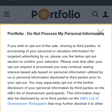
A Paksi Atomerőmű összteljesítménye 225 MW. A Duna vízállá
ELŐFIZETŐI TARTALOM
Portfolio -
Do Not Process My Personal Information
300 millió forintért adtak el egy
If you wish to opt-out of the sale, sharing to third parties, or
üveg whiskyt
processing of your personal or sensitive information for
targeted advertising by us, please use the below opt-out
section to confirm your selection. Please note that after your
MTI
opt-out request is processed you may continue seeing
2018. október 03. 15:41
interest-based ads based on personal information utilized by
us or personal information disclosed to third parties prior to
your opt-out. You may separately opt-out of the further
Rekordáron, 848 750 fontért (308 millió forint) kelt el a
disclosure of your personal information by third parties on the
világ legdrágább skót whiskyje szerdán a Bonhams
IAB’s list of downstream participants. This information may
árverési ház edinburgh-i aukcióján. A Macallan Valerio
also be disclosed by us to third parties on the
IAB’s List of
Adami 1926 elnevezésű whiskyt 60 évig érlelték, mielőtt
Downstream Participants
that may further disclose it to other
palackozták volna. A Macallan szeszfőzde annak idején
third parties.