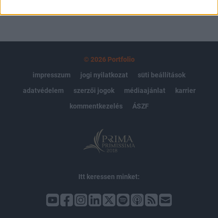
© 2026 Portfolio
impresszum
jogi nyilatkozat
süti beállítások
adatvédelem
szerzői jogok
médiaajánlat
karrier
kommentkezelés
ÁSZF
Itt keressen minket: