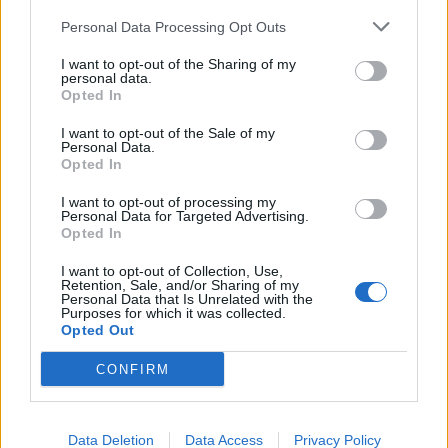
Peter Blake és Valerio Adami popartművészeket kérte fel a
Personal Data Processing Opt Outs
24 palack címkéjének megtervezésére....
I want to opt-out of the Sharing of my
personal data.
KEDVES OLVASÓNK!
Opted In
A keresett cikk a portfolio.hu hírarchívumához
I want to opt-out of the Sale of my
Personal Data.
tartozik, melynek olvasása előfizetéses
Opted In
regisztrációhoz kötött.
I want to opt-out of processing my
Az előfizetés a következőket tartalmazza:
Personal Data for Targeted Advertising.
Opted In
Portfolio.hu teljes cikkarchívum
Kötéslisták: BÉT elmúlt 2 év napon belüli
I want to opt-out of Collection, Use,
Retention, Sale, and/or Sharing of my
kötéslistái
Personal Data that Is Unrelated with the
Purposes for which it was collected.
Opted Out
Előfizetés
CONFIRM
MÁR ELŐFIZETŐNK VAGY?
BEJELENTKEZÉS
Data Deletion
Data Access
Privacy Policy