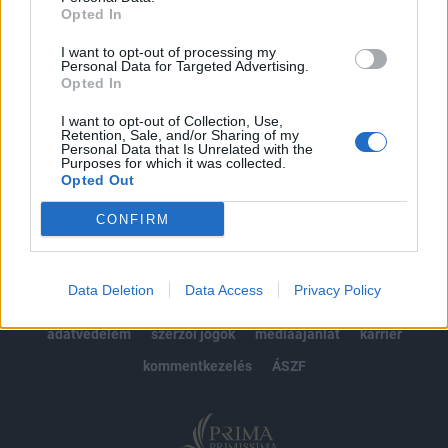
Opted In
Előfizetés
I want to opt-out of processing my
Personal Data for Targeted Advertising.
Opted In
MÁR ELŐFIZETŐNK VAGY?
BEJELENTKEZÉS
I want to opt-out of Collection, Use,
Retention, Sale, and/or Sharing of my
Personal Data that Is Unrelated with the
Purposes for which it was collected.
Opted Out
CONFIRM
© 2026 Portfolio
Data Deletion
Data Access
Privacy Policy
impresszum
jogi nyilatkozat
süti beállítások
adatvédelem
szerzői jogok
médiaajánlat
karrier
kommentkezelés
ÁSZF