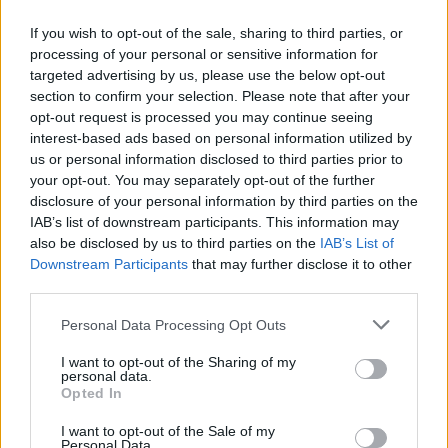
Szerdán 17 órától várhatóan 21 óráig informatikai
If you wish to opt-out of the sale, sharing to third parties, or
processing of your personal or sensitive information for
rendszerfrissítés miatt szünetelnek a Magyar Közút
targeted advertising by us, please use the below opt-out
Nonprofit Zrt. online szolgáltatásai. A társaság keddi
section to confirm your selection. Please note that after your
közleménye szerint a karbantartás a www.utinform.hu
opt-out request is processed you may continue seeing
oldal és a hozzá kapcsolódó informatikai rendszerek teljes
interest-based ads based on personal information utilized by
felületét érinti, így többek között nem lesznek elérhetőek a
us or personal information disclosed to third parties prior to
közúti kameraképek sem a jelzett időszakban. ...
your opt-out. You may separately opt-out of the further
disclosure of your personal information by third parties on the
IAB’s list of downstream participants. This information may
KEDVES OLVASÓNK!
also be disclosed by us to third parties on the
IAB’s List of
Downstream Participants
that may further disclose it to other
A keresett cikk a portfolio.hu hírarchívumához
third parties.
tartozik, melynek olvasása előfizetéses
Personal Data Processing Opt Outs
regisztrációhoz kötött.
I want to opt-out of the Sharing of my
Az előfizetés a következőket tartalmazza:
personal data.
Portfolio.hu teljes cikkarchívum
Opted In
Kötéslisták: BÉT elmúlt 2 év napon belüli
I want to opt-out of the Sale of my
kötéslistái
Personal Data.