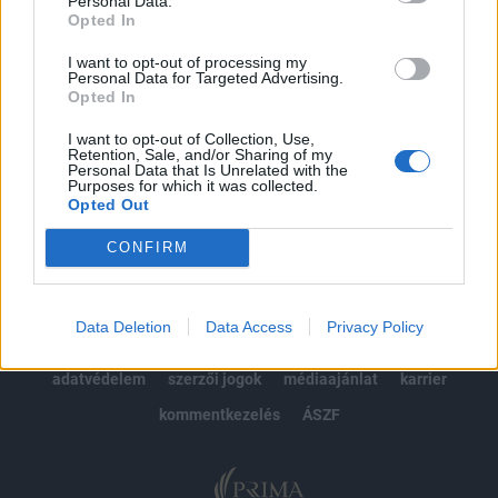
Personal Data.
Opted In
Előfizetés
I want to opt-out of processing my
Personal Data for Targeted Advertising.
Opted In
MÁR ELŐFIZETŐNK VAGY?
BEJELENTKEZÉS
I want to opt-out of Collection, Use,
Retention, Sale, and/or Sharing of my
Personal Data that Is Unrelated with the
Purposes for which it was collected.
Opted Out
CONFIRM
© 2026 Portfolio
Data Deletion
Data Access
Privacy Policy
impresszum
jogi nyilatkozat
süti beállítások
adatvédelem
szerzői jogok
médiaajánlat
karrier
kommentkezelés
ÁSZF