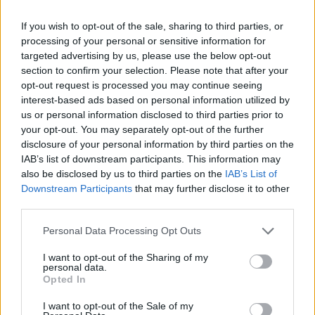
If you wish to opt-out of the sale, sharing to third parties, or
A napilap keddi számában megjelent cikk szerint a régiós
processing of your personal or sensitive information for
határok megváltoztatására 2010-ben nem volt lehetőség,
targeted advertising by us, please use the below opt-out
2020 után viszont élni kell ezzel, Brüsszelnek már jelezték
section to confirm your selection. Please note that after your
is a változtatási szándékot. Mivel a közép-magyarországi
opt-out request is processed you may continue seeing
régió határai egybeesnek a megyehatárral is, ezért
interest-based ads based on personal information utilized by
vélhetően közigazgatási átalakításra is szükség lesz -
us or personal information disclosed to third parties prior to
mondta a helyettes államtitkár....
your opt-out. You may separately opt-out of the further
disclosure of your personal information by third parties on the
IAB’s list of downstream participants. This information may
KEDVES OLVASÓNK!
also be disclosed by us to third parties on the
IAB’s List of
Downstream Participants
that may further disclose it to other
A keresett cikk a portfolio.hu hírarchívumához
third parties.
tartozik, melynek olvasása előfizetéses
Personal Data Processing Opt Outs
regisztrációhoz kötött.
I want to opt-out of the Sharing of my
Az előfizetés a következőket tartalmazza:
personal data.
Portfolio.hu teljes cikkarchívum
Opted In
Kötéslisták: BÉT elmúlt 2 év napon belüli
I want to opt-out of the Sale of my
kötéslistái