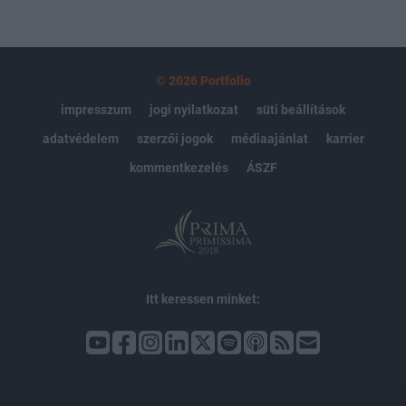
© 2026 Portfolio
impresszum
jogi nyilatkozat
süti beállítások
adatvédelem
szerzői jogok
médiaajánlat
karrier
kommentkezelés
ÁSZF
Itt keressen minket: