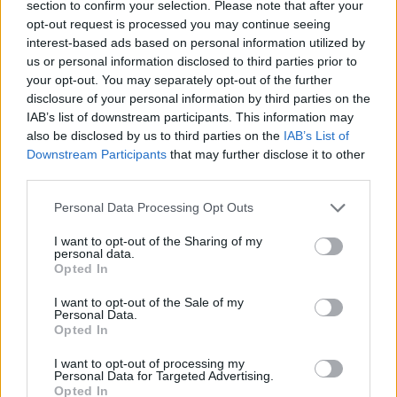
section to confirm your selection. Please note that after your
reformot még nem teljesítette a magyar kormány,
opt-out request is processed you may continue seeing
ezért majdnem biztosan eltolódik a döntés – tudta
interest-based ads based on personal information utilized by
us or personal information disclosed to third parties prior to
meg több brüsszeli forrásból a Portfolio. A feloldó
your opt-out. You may separately opt-out of the further
végzés legkorábban szerdán születhet meg, de
disclosure of your personal information by third parties on the
ehhez a magyar parlamentnek kedd este el kell
IAB’s list of downstream participants. This information may
fogadnia még egy jogszabályt. Uniós diplomaták
also be disclosed by us to third parties on the
IAB’s List of
Downstream Participants
that may further disclose it to other
szerint a kormány rá is játszott, hogy egyszerre
third parties.
legyen az Ukrajnáról szóló uniós csúcs, valamint a
várhatóan pozitív ítélet a horizontális feljogosító
Personal Data Processing Opt Outs
feltételekről szóló eljárásban.
I want to opt-out of the Sharing of my
personal data.
Kedd reggeli hírlevelében a Politico arról írt, hogy kedden az
Opted In
Európai Bizottság német-francia nyomásra feloldhatja a
I want to opt-out of the Sale of my
magyar kohéziós források kifizetését. A horizontális
Personal Data.
feljogosító feltételek miatt folyó eljárás azonban addig
Opted In
nem zárható le – így az utalások elvi gátja sem szűnhet
I want to opt-out of processing my
meg –, amíg egy jogszabályt még nem fogad el a magyar
Personal Data for Targeted Advertising.
Opted In
országgyűlés. Több brüsszeli...