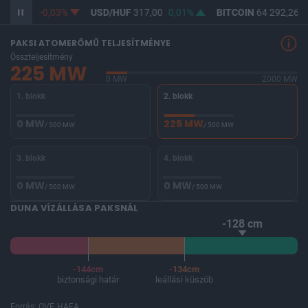
365,28
-0,03%
USD/HUF
317,00
0,01%
BITCOIN
64 292,26
-
PAKSI ATOMERŐMŰ TELJESÍTMÉNYE
Összteljesítmény
225 MW
0 MW
2000 MW
1. blokk
2. blokk
0 MW
225 MW
/ 500 MW
/ 500 MW
3. blokk
4. blokk
0 MW
0 MW
/ 500 MW
/ 500 MW
DUNA VÍZÁLLÁSA PAKSNÁL
-128 cm
-144cm
-134cm
biztonsági határ
leállási küszöb
Forrás: OVF, HAEA