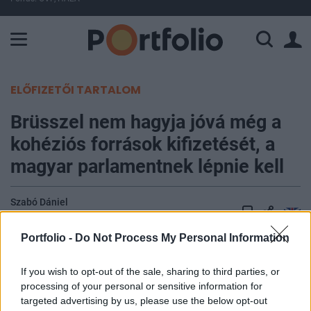
A Paksi Atomerőmű összteljesítménye 225 MW. A Duna vízállá
ELŐFIZETŐI TARTALOM
Brüsszel nem hagyja jóvá még a
kohéziós források kifizetését, a
magyar parlamentnek lépnie kell
Szabó Dániel
2023. december 12. 15:00
Portfolio -
Do Not Process My Personal Information
A nemzetközi sajtó megszellőztette, hogy már
kedden jóváhagyhatja az Európai Bizottság
If you wish to opt-out of the sale, sharing to third parties, or
processing of your personal or sensitive information for
mintegy 10 milliárd eurónyi magyar kohéziós
targeted advertising by us, please use the below opt-out
forrás kifizetését. Azonban az igazságügyi