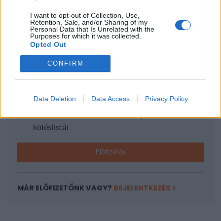
I want to opt-out of Collection, Use,
Retention, Sale, and/or Sharing of my
KEDVES OLVASÓNK!
Personal Data that Is Unrelated with the
Purposes for which it was collected.
Opted Out
A keresett cikk a portfolio.hu hírarchívumához
tartozik, melynek olvasása előfizetéses
CONFIRM
regisztrációhoz kötött.
Az előfizetés a következőket tartalmazza:
Data Deletion
Data Access
Privacy Policy
Portfolio.hu teljes cikkarchívum
Kötéslisták: BÉT elmúlt 2 év napon belüli
kötéslistái
Előfizetés
MÁR ELŐFIZETŐNK VAGY?
BEJELENTKEZÉS