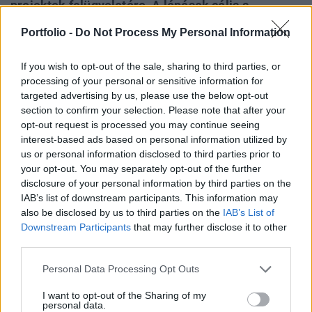
projektek felügyeletére. A lépések célja a
kifizetések felgyorsítása és a munkahelyek
Portfolio -
Do Not Process My Personal Information
megőrzése, válaszul az iparágat sújtó
elbocsátásokra és pénzügyi nehézségekre – írja a
If you wish to opt-out of the sale, sharing to third parties, or
Reuters.
processing of your personal or sensitive information for
targeted advertising by us, please use the below opt-out
Josef Aschbacher, az ESA főigazgatója a 22 tagországot
section to confirm your selection. Please note that after your
tömörítő szervezet tanácsülését követően ismertette a
opt-out request is processed you may continue seeing
interest-based ads based on personal information utilized by
terveket. Az intézkedéscsomag bejelentése egy héttel
us or personal information disclosed to third parties prior to
azután történt, hogy az Airbus 2500 munkahely
your opt-out. You may separately opt-out of the further
megszüntetését jelentette be, főként a műholdgyártó
disclosure of your personal information by third parties on the
részlegénél. „A jövedelmezőséget fő problémáként vetették
IAB’s list of downstream participants. This information may
fel” – nyilatkozta Aschbacher, utalva...
also be disclosed by us to third parties on the
IAB’s List of
Downstream Participants
that may further disclose it to other
third parties.
KEDVES OLVASÓNK!
Personal Data Processing Opt Outs
A keresett cikk a portfolio.hu hírarchívumához
I want to opt-out of the Sharing of my
tartozik, melynek olvasása előfizetéses
personal data.