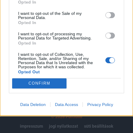
regisztrációhoz kötött.
Opted In
Az előfizetés a következőket tartalmazza:
I want to opt-out of the Sale of my
Personal Data.
Portfolio.hu teljes cikkarchívum
Opted In
Kötéslisták: BÉT elmúlt 2 év napon belüli
kötéslistái
I want to opt-out of processing my
Personal Data for Targeted Advertising.
Opted In
Előfizetés
I want to opt-out of Collection, Use,
Retention, Sale, and/or Sharing of my
Personal Data that Is Unrelated with the
Purposes for which it was collected.
MÁR ELŐFIZETŐNK VAGY?
BEJELENTKEZÉS
Opted Out
CONFIRM
Data Deletion
Data Access
Privacy Policy
© 2026 Portfolio
impresszum
jogi nyilatkozat
süti beállítások