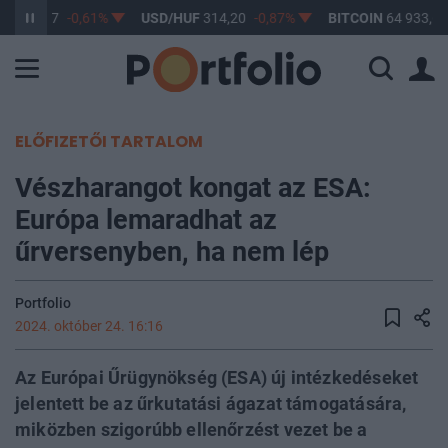
UF
363,17
-0,61%
USD/HUF
314,20
-0,87%
BITCOIN
64 933,60
ELŐFIZETŐI TARTALOM
Vészharangot kongat az ESA:
Európa lemaradhat az
űrversenyben, ha nem lép
Portfolio
2024. október 24. 16:16
Az Európai Űrügynökség (ESA) új intézkedéseket
jelentett be az űrkutatási ágazat támogatására,
miközben szigorúbb ellenőrzést vezet be a