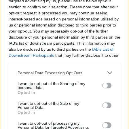
targeted advertising by us, please use the below opt-out
meghatározó szerepet betöltő cég történelmi méretű
section to confirm your selection. Please note that after your
csődjét...
opt-out request is processed you may continue seeing
interest-based ads based on personal information utilized by
us or personal information disclosed to third parties prior to
KEDVES OLVASÓNK!
your opt-out. You may separately opt-out of the further
disclosure of your personal information by third parties on the
A keresett cikk a portfolio.hu hírarchívumához
IAB’s list of downstream participants. This information may
tartozik, melynek olvasása előfizetéses
also be disclosed by us to third parties on the
IAB’s List of
regisztrációhoz kötött.
Downstream Participants
that may further disclose it to other
third parties.
Az előfizetés a következőket tartalmazza:
Portfolio.hu teljes cikkarchívum
Personal Data Processing Opt Outs
Kötéslisták: BÉT elmúlt 2 év napon belüli
I want to opt-out of the Sharing of my
kötéslistái
personal data.
Opted In
Előfizetés
I want to opt-out of the Sale of my
Personal Data.
Opted In
MÁR ELŐFIZETŐNK VAGY?
BEJELENTKEZÉS
I want to opt-out of processing my
Personal Data for Targeted Advertising.