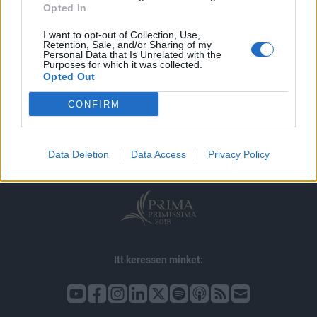
Opted In
I want to opt-out of Collection, Use,
Retention, Sale, and/or Sharing of my
Personal Data that Is Unrelated with the
Purposes for which it was collected.
Opted Out
© 2026 Portfolio
CONFIRM
impresszum
jogi nyilatkozat
süti beállítások
adatvédelem
szerzői jogok
médiaajánlat
karrier
Data Deletion
Data Access
Privacy Policy
kommentkezelés
ÁSZF
Itt keressen minket: