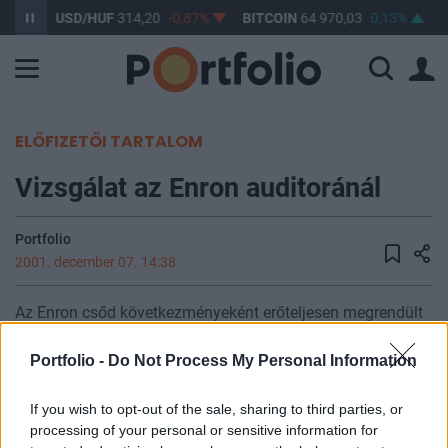
61%
USD/HUF
314,20
-0,87%
BITCOIN
64 970,03
0,13%
B
ELŐFIZETŐI TARTALOM
Vizsgálat az Enron auditoránál
Portfolio
2001. december 07. 14:38
Az Enron csőd következményeként erőteljesen megrendült
a befektetői bizalom a könyvvizsgálók tevékenységében. A
SEC vizsgálatot kezdeményezet az Enron
Portfolio -
Do Not Process My Personal Information
könyvvizsgálójának, az Artuhr Andersennek a társaságnál
elvégzett auditori munkájával kapcsolatban. Mint
If you wish to opt-out of the sale, sharing to third parties, or
processing of your personal or sensitive information for
ismeretes az energia kereskedelemben nemzetközi szinten