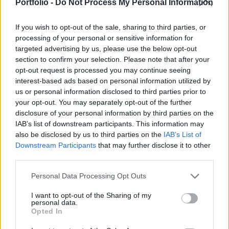
kerülnek a tőzsdei újságírók, akiket csak nehezen
Portfolio -
Do Not Process My Personal Information
lehet felelősségre vonni.
If you wish to opt-out of the sale, sharing to third parties, or
A direktíva szerint a nemzeti tőkepiaci felügyeletek egy
processing of your personal or sensitive information for
külön intézményt hoznak létre, amelynek feladata a
targeted advertising by us, please use the below opt-out
section to confirm your selection. Please note that after your
határokon átívelő tőzsdei kereskedelem szabályainak a
opt-out request is processed you may continue seeing
betartatása. Ugyanennek a szerv koordinálja majd a
interest-based ads based on personal information utilized by
tőzsdei csalások elleni fellépés jogi kereteit is. A direktíva
us or personal information disclosed to third parties prior to
érdekessége, hogy mentesíti a felelősségre vonás alól a
your opt-out. You may separately opt-out of the further
pénzügyi újságírókat: csak akkor...
disclosure of your personal information by third parties on the
IAB’s list of downstream participants. This information may
also be disclosed by us to third parties on the
IAB’s List of
KEDVES OLVASÓNK!
Downstream Participants
that may further disclose it to other
third parties.
A keresett cikk a portfolio.hu hírarchívumához
tartozik, melynek olvasása előfizetéses
Personal Data Processing Opt Outs
regisztrációhoz kötött.
I want to opt-out of the Sharing of my
personal data.
Az előfizetés a következőket tartalmazza:
Opted In
Portfolio.hu teljes cikkarchívum