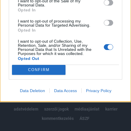
I want to opt-out of the Sale of my
Kötéslisták: BÉT elmúlt 2 év napon belüli
Personal Data.
kötéslistái
Opted In
I want to opt-out of processing my
Előfizetés
Personal Data for Targeted Advertising.
Opted In
I want to opt-out of Collection, Use,
MÁR ELŐFIZETŐNK VAGY?
BEJELENTKEZÉS
Retention, Sale, and/or Sharing of my
Personal Data that Is Unrelated with the
Purposes for which it was collected.
Opted Out
CONFIRM
© 2026 Portfolio
Data Deletion
Data Access
Privacy Policy
impresszum
jogi nyilatkozat
süti beállítások
adatvédelem
szerzői jogok
médiaajánlat
karrier
kommentkezelés
ÁSZF