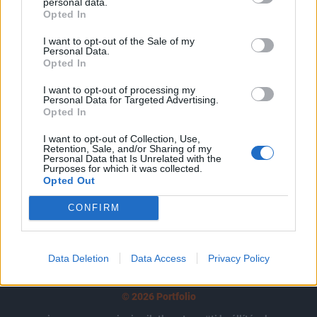
tartozik, melynek olvasása előfizetéses
personal data.
Opted In
regisztrációhoz kötött.
I want to opt-out of the Sale of my
Az előfizetés a következőket tartalmazza:
Personal Data.
Opted In
Portfolio.hu teljes cikkarchívum
Kötéslisták: BÉT elmúlt 2 év napon belüli
I want to opt-out of processing my
kötéslistái
Personal Data for Targeted Advertising.
Opted In
Előfizetés
I want to opt-out of Collection, Use,
Retention, Sale, and/or Sharing of my
Personal Data that Is Unrelated with the
Purposes for which it was collected.
Opted Out
MÁR ELŐFIZETŐNK VAGY?
BEJELENTKEZÉS
CONFIRM
Data Deletion
Data Access
Privacy Policy
© 2026 Portfolio