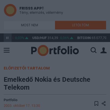
FRISSS APP!
Tény, elemzés, vélemény
MOST NEM
LETÖLTÖM
F
363,28
0,03%
USD/HUF
314,39
0,06%
BITCOIN
65 077,70
0
ELŐFIZETŐI TARTALOM
Emelkedő Nokia és Deutsche
Telekom
Portfolio
2003. október 17. 13:30