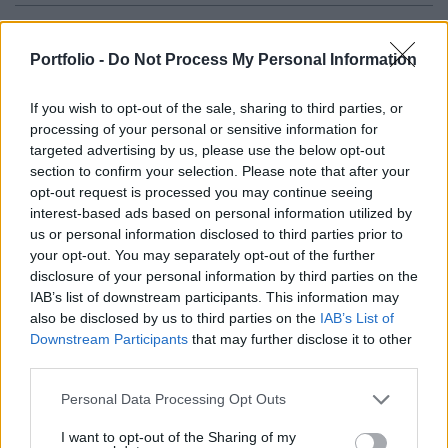
Vegyes elmozdulást mutatnak a mai nap során az
európai részvénypiacok, az irányadó indexek
Portfolio -
Do Not Process My Personal Information
közül csak a DAX mozog mínuszban.
If you wish to opt-out of the sale, sharing to third parties, or
Szektorszinten a technológia a legerősebb,
processing of your personal or sensitive information for
gyengélkednek a kiskereskedők.
targeted advertising by us, please use the below opt-out
section to confirm your selection. Please note that after your
Megerősítette a Goldman Sachs a Nokia részvényeire
opt-out request is processed you may continue seeing
vonatkozó vételi ajánlását a társaság gyorsjelentését
interest-based ads based on personal information utilized by
követően, a finn mobilkészülék-gyártó 3.2%-kal értékelődött
us or personal information disclosed to third parties prior to
fel a délelőtt nyerteseként. Várhatóan 3.8 milliárd euró
your opt-out. You may separately opt-out of the further
disclosure of your personal information by third parties on the
értékben bocsát ki részvényt a Münchener Rück - jelentette
IAB’s list of downstream participants. This information may
be ma a világ első számú viszontbiztosítójának számító
also be disclosed by us to third parties on the
IAB’s List of
társaság. A...
Downstream Participants
that may further disclose it to other
third parties.
KEDVES OLVASÓNK!
Personal Data Processing Opt Outs
A keresett cikk a portfolio.hu hírarchívumához
I want to opt-out of the Sharing of my