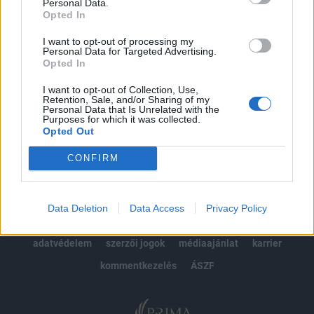
kötéslistái
Personal Data.
Opted In
Előfizetés
I want to opt-out of processing my
Personal Data for Targeted Advertising.
Opted In
MÁR ELŐFIZETŐNK VAGY?
BEJELENTKEZÉS
I want to opt-out of Collection, Use,
Retention, Sale, and/or Sharing of my
Personal Data that Is Unrelated with the
Purposes for which it was collected.
Opted Out
CONFIRM
© 2026 Portfolio
Data Deletion
Data Access
Privacy Policy
impresszum
jogi nyilatkozat
süti beállítások
adatvédelem
szerzői jogok
médiaajánlat
karrier
kommentkezelés
ÁSZF