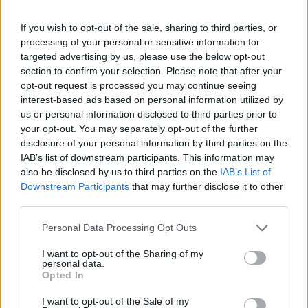
következő két évben
If you wish to opt-out of the sale, sharing to third parties, or
- jelentette be Konrad Kreuzer, a társaság igazgatóságának
processing of your personal or sensitive information for
elnöke a mai sajtótájékoztatón. A fejlesztések keretében
targeted advertising by us, please use the below opt-out
tovább bővül az E.ON által felügyelt, mintegy 80 ezer
section to confirm your selection. Please note that after your
kilométeres hálózat és újabb transzformátorállomások
opt-out request is processed you may continue seeing
épülnek. Ezzel összességében a német közszolgáltató
interest-based ads based on personal information utilized by
immár 1 mrd eurót meghaladó összeget fektetett be -
us or personal information disclosed to third parties prior to
your opt-out. You may separately opt-out of the further
leányvállalatán keresztül...
disclosure of your personal information by third parties on the
IAB’s list of downstream participants. This information may
also be disclosed by us to third parties on the
IAB’s List of
KEDVES OLVASÓNK!
Downstream Participants
that may further disclose it to other
A keresett cikk a portfolio.hu hírarchívumához
third parties.
tartozik, melynek olvasása előfizetéses
Personal Data Processing Opt Outs
regisztrációhoz kötött.
I want to opt-out of the Sharing of my
Az előfizetés a következőket tartalmazza:
personal data.
Opted In
Portfolio.hu teljes cikkarchívum
Kötéslisták: BÉT elmúlt 2 év napon belüli
I want to opt-out of the Sale of my