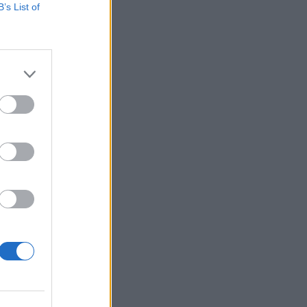
B’s List of
tek az Evertonnal
vizsgálatok vannak
ugyanis egyelőre nem
izetéses