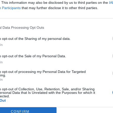
. This information may also be disclosed by us to third parties on the
IA
 ezekben a percekben jelentette be hivatalosan, hogy megegyez
Participants
that may further disclose it to other third parties.
inisztár klubváltásáról, így már csak a rutinnak számító orvosi 
sapata máris gazdagodhat egy újabb sérült csatárral, Rooney 
rzett sérüléséből. Az átigazolási díj 25...
l Data Processing Opt Outs
ASÓNK!
o opt-out of the Sharing of my personal data.
In
a portfolio.hu hírarchívumához tartozik, melynek olvasása előf
ötött.
o opt-out of the Sale of my Personal Data.
In
övetkezőket tartalmazza:
 teljes cikkarchívum
to opt-out of processing my Personal Data for Targeted
ing.
 BÉT elmúlt 2 év napon belüli
In
o opt-out of Collection, Use, Retention, Sale, and/or Sharing
ersonal Data that Is Unrelated with the Purposes for which it
Előfizetés
lected.
Out
CONFIRM