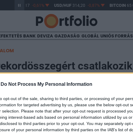
UR/HUF
363,17
-0,61%
USD/HUF
314,20
-0,87%
BITCOIN
65 0
EFEKTETÉS
BANK
DEVIZA
GAZDASÁG
GLOBÁL
UNIÓS FORRÁ
TALOM
ekordösszegért csatlakozik
ő hajó" legénységéhez...
-
Do Not Process My Personal Information
to opt-out of the sale, sharing to third parties, or processing of your per
2:53
formation for targeted advertising by us, please use the below opt-out s
r selection. Please note that after your opt-out request is processed y
k a hónapok óta húzódó átigazolási huzavona, igaz nem 
eing interest-based ads based on personal information utilized by us or
disclosed to third parties prior to your opt-out. You may separately opt-
bb, mivel ma éjfélkor zárul az átigazolási időszak Ang
losure of your personal information by third parties on the IAB’s list of