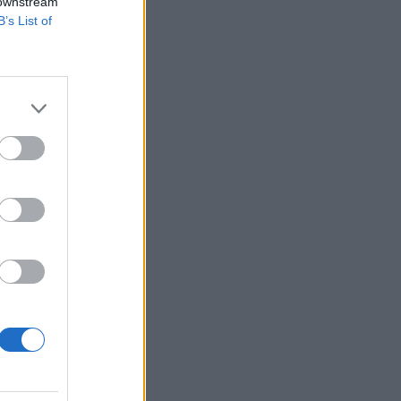
 downstream
B’s List of
g nem indult be
elenlegi pillanat nem
Rolls úgy szeretné
izetéses