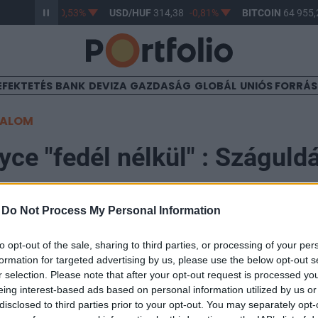
HUF
363,47
-0,53%
USD/HUF
314,38
-0,81%
BITCOIN
64 955,2
EFEKTETÉS
BANK
DEVIZA
GAZDASÁG
GLOBÁL
UNIÓS FORRÁ
TALOM
yce "fedél nélkül" : Száguld
-
Do Not Process My Personal Information
1:00
to opt-out of the sale, sharing to third parties, or processing of your per
formation for targeted advertising by us, please use the below opt-out s
r selection. Please note that after your opt-out request is processed y
an lévő Rolls-Royce Motors bejelentette, piacra dob
eing interest-based ads based on personal information utilized by us or
 nyitott-tetejű változatát, elemzők azonban felettéb
disclosed to third parties prior to your opt-out. You may separately opt-