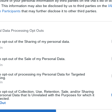
t.
losure of your personal information by third parties on the IAB’s list of
. This information may also be disclosed by us to third parties on the
IA
 Az első BMW által gyártott Rolls-Royce modell, a Phantom mé
Participants
that may further disclose it to other third parties.
edig az elmúlt öt hónap során két vezetőjétől is megvált, így a j
egfelelőbb ehhez hasonló stratégiai döntések meghozatalára. A 
égeket és egyben a kockázatot, hogy számos közös...
l Data Processing Opt Outs
o opt-out of the Sharing of my personal data.
ASÓNK!
In
a portfolio.hu hírarchívumához tartozik, melynek olvasása előf
o opt-out of the Sale of my Personal Data.
ötött.
In
övetkezőket tartalmazza:
to opt-out of processing my Personal Data for Targeted
 teljes cikkarchívum
ing.
 BÉT elmúlt 2 év napon belüli
In
o opt-out of Collection, Use, Retention, Sale, and/or Sharing
ersonal Data that Is Unrelated with the Purposes for which it
lected.
Előfizetés
Out