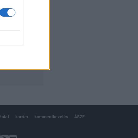
ánlat
karrier
kommentkezelés
ÁSZF