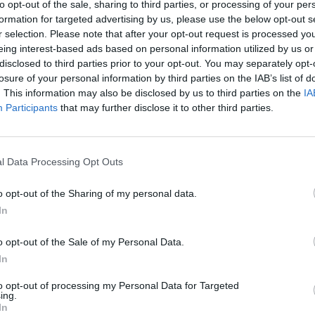
to opt-out of the sale, sharing to third parties, or processing of your per
formation for targeted advertising by us, please use the below opt-out s
4
r selection. Please note that after your opt-out request is processed y
eing interest-based ads based on personal information utilized by us or
OTP célárfolyamát a Morgan Stanley. A patinás befekt
disclosed to third parties prior to your opt-out. You may separately opt-
losure of your personal information by third parties on the IAB’s list of
úlyozási javaslatát. Az új célárfolyam 7,563 forint a kor
. This information may also be disclosed by us to third parties on the
IA
lyamnövekedés érdekessége, hogy nem csak az eredm
Participants
that may further disclose it to other third parties.
ató be, a befektetési bank csökkentette az OTP árazás
mot is. A 7,563 forintos célárfolyam ismereteink szeri
l Data Processing Opt Outs
yamInformációs panelAdatletöltésA Morgan Stanley a 2004-es 1
o opt-out of the Sharing of my personal data.
illiárd forintos profitra számít 2005-ben. 2006-ban 175 milliá
In
ttó eredményt vár. A befektetési bank előrejelzése teljes mérték
ek szerint 2006-ra elérik az 1 milliárd eurós adó előtti...
o opt-out of the Sale of my Personal Data.
In
ASÓNK!
to opt-out of processing my Personal Data for Targeted
ing.
a portfolio.hu hírarchívumához tartozik, melynek olvasása előf
In