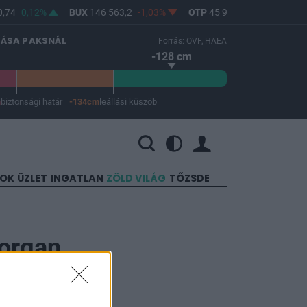
,74
0,12%
BUX
146 563,2
-1,03%
OTP
45 900
-1,82%
MO
LÁSA PAKSNÁL
Forrás: OVF, HAEA
-128 cm
m
biztonsági határ
-134cm
leállási küszöb
 a leállási küszöb -134 cm.
SOK
ÜZLET
INGATLAN
ZÖLD VILÁG
TŐZSDE
Morgan