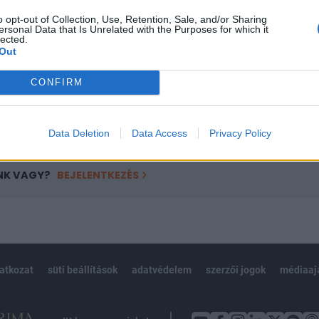
ötött.
o opt-out of Collection, Use, Retention, Sale, and/or Sharing
ersonal Data that Is Unrelated with the Purposes for which it
övetkezőket tartalmazza:
lected.
Out
 teljes cikkarchívum
 BÉT elmúlt 2 év napon belüli
CONFIRM
Előfizetés
Data Deletion
Data Access
Privacy Policy
NK VAGY?
BEJELENTKEZÉS
latkozat
süti beállítások
adatvédelem
szerzői jogok
médiaaj