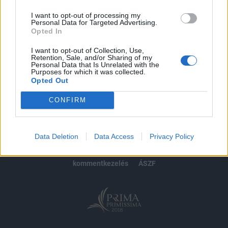
I want to opt-out of processing my
Personal Data for Targeted Advertising.
Opted In
MÁR ELŐFIZETŐNK VAGY?
BEJELENTKEZÉS
I want to opt-out of Collection, Use,
Retention, Sale, and/or Sharing of my
Personal Data that Is Unrelated with the
Purposes for which it was collected.
Opted Out
CONFIRM
© 2026 Portfolio
impresszum
jogi nyilatkozat
süti beállítások
Data Deletion
Data Access
Privacy Policy
adatvédelem
szerzői jogok
médiaajánlat
karrier
kommentkezelés
ÁSZF