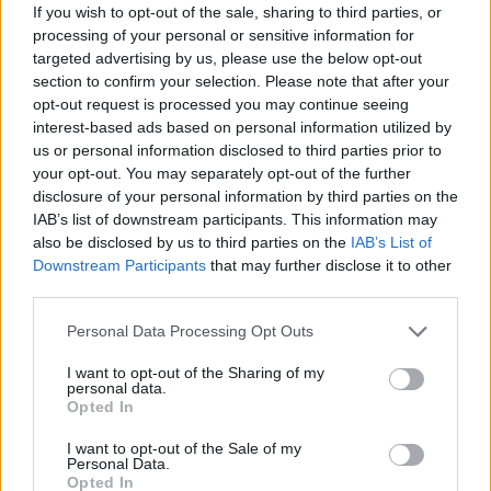
részvényeket, így a 888 piaci értéke 546.1 és 714.6 millió
If you wish to opt-out of the sale, sharing to third parties, or
processing of your personal or sensitive information for
font között lehet. Korábban, a PartyGaming zuhanása előtt
targeted advertising by us, please use the below opt-out
minimum 700 millióra taksálták a vállalatot a szakértők. A
section to confirm your selection. Please note that after your
888 gibraltári bejegyzésű vállalat, mely számos online site-
opt-out request is processed you may continue seeing
ot üzemeltet, köztük a Pacific Poker-t is. Korábban a 888
interest-based ads based on personal information utilized by
cáfolta...
us or personal information disclosed to third parties prior to
your opt-out. You may separately opt-out of the further
disclosure of your personal information by third parties on the
KEDVES OLVASÓNK!
IAB’s list of downstream participants. This information may
also be disclosed by us to third parties on the
IAB’s List of
A keresett cikk a portfolio.hu hírarchívumához
Downstream Participants
that may further disclose it to other
tartozik, melynek olvasása előfizetéses
third parties.
regisztrációhoz kötött.
Personal Data Processing Opt Outs
Az előfizetés a következőket tartalmazza:
I want to opt-out of the Sharing of my
Portfolio.hu teljes cikkarchívum
personal data.
Kötéslisták: BÉT elmúlt 2 év napon belüli
Opted In
kötéslistái
I want to opt-out of the Sale of my
Personal Data.
Opted In
Előfizetés