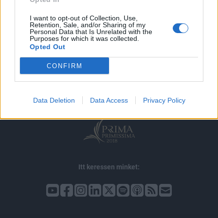
I want to opt-out of Collection, Use,
Retention, Sale, and/or Sharing of my
Personal Data that Is Unrelated with the
Purposes for which it was collected.
Opted Out
© 2026 Portfolio
impresszum
jogi nyilatkozat
süti beállítások
CONFIRM
adatvédelem
szerzői jogok
médiaajánlat
karrier
kommentkezelés
ÁSZF
Data Deletion
Data Access
Privacy Policy
Itt keressen minket: