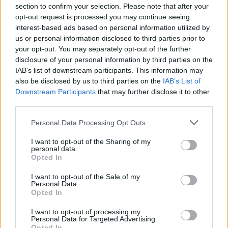
rendelésállományról számolt be - a részvény 7,2%-kal...
section to confirm your selection. Please note that after your
opt-out request is processed you may continue seeing
interest-based ads based on personal information utilized by
KEDVES OLVASÓNK!
us or personal information disclosed to third parties prior to
your opt-out. You may separately opt-out of the further
A keresett cikk a portfolio.hu hírarchívumához
disclosure of your personal information by third parties on the
tartozik, melynek olvasása előfizetéses
IAB’s list of downstream participants. This information may
regisztrációhoz kötött.
also be disclosed by us to third parties on the
IAB’s List of
Downstream Participants
that may further disclose it to other
Az előfizetés a következőket tartalmazza:
third parties.
Portfolio.hu teljes cikkarchívum
Personal Data Processing Opt Outs
Kötéslisták: BÉT elmúlt 2 év napon belüli
kötéslistái
I want to opt-out of the Sharing of my
personal data.
Opted In
Előfizetés
I want to opt-out of the Sale of my
Personal Data.
Opted In
MÁR ELŐFIZETŐNK VAGY?
BEJELENTKEZÉS
I want to opt-out of processing my
Personal Data for Targeted Advertising.
Opted In