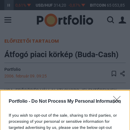
363,17
-0,61%
USD/HUF
314,20
-0,87%
BITCOIN
65 053,85
0
ELŐFIZETŐI TARTALOM
Átfogó piaci körkép (Buda-Cash)
Portfolio
2006. február 09. 09:25
USA: ERŐSÖDÉS VÁLLALATI GYORS-JELENTÉSEKNEK
KÖSZÖNHETŐEN - az előző napi gyenge teljesítményt
Portfolio -
Do Not Process My Personal Information
korrigálva, viszonylag jelentősen erősödtek az USA
részvénypiacai, elsősorban vállalati híreknek köszönhetően
If you wish to opt-out of the sale, sharing to third parties, or
- a Cisco előző nap zárás után közzétett beszámolója a
processing of your personal or sensitive information for
várakozások feletti eredményről és kedvező
targeted advertising by us, please use the below opt-out