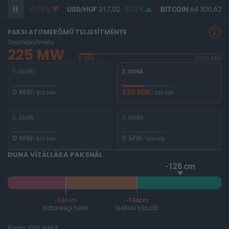
365,28
-0,04%
USD/HUF
317,02
0,02%
BITCOIN
64 300,62
-
PAKSI ATOMERŐMŰ TELJESÍTMÉNYE
Összteljesítmény
225 MW
0 MW
2000 MW
1. blokk
2. blokk
0 MW
225 MW
/ 500 MW
/ 500 MW
3. blokk
4. blokk
0 MW
0 MW
/ 500 MW
/ 500 MW
DUNA VÍZÁLLÁSA PAKSNÁL
-128 cm
-144cm
-134cm
biztonsági határ
leállási küszöb
Forrás: OVF, HAEA