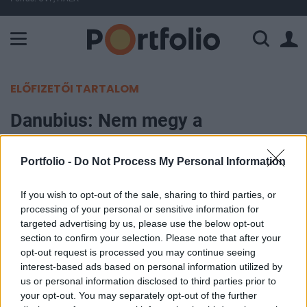
A Paksi Atomerőmű összteljesítménye 225 MW. A Duna vízállá
ELŐFIZETŐI TARTALOM
Danubius: Nem megy a
gyógyszállodáknak...
Portfolio -
Do Not Process My Personal Information
Portfolio
2006. február 14. 07:50
If you wish to opt-out of the sale, sharing to third parties, or
processing of your personal or sensitive information for
targeted advertising by us, please use the below opt-out
A várakozásoktól elmaradó negyedik negyedéves
section to confirm your selection. Please note that after your
bevételről és eredményről számolt be a Danubius
opt-out request is processed you may continue seeing
Hotels, holott az ágazatban kedvező tendenciák
interest-based ads based on personal information utilized by
us or personal information disclosed to third parties prior to
rajzolódnak ki. A szezonálisan gyenge év vége a
your opt-out. You may separately opt-out of the further
foglaltság szekvenciális csökkenése mellett