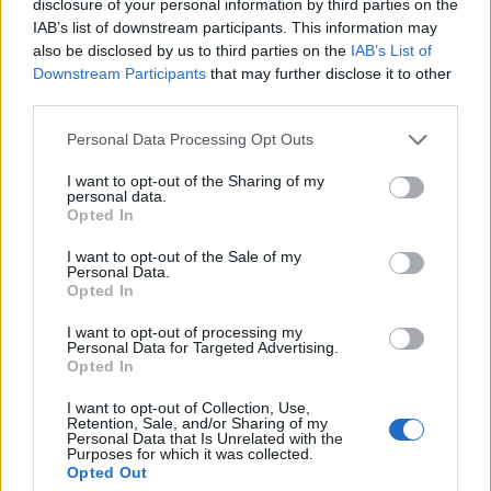
disclosure of your personal information by third parties on the
meglepetésre az átlagár folytatódó emelkedését
IAB’s list of downstream participants. This information may
hozta a hazai szállodák esetében.
also be disclosed by us to third parties on the
IAB’s List of
Downstream Participants
that may further disclose it to other
A negyedik negyedévben 10,186 millió forintos bevétel
third parties.
mellett 1,347 milliós adózás előtti veszteséget ért el a cég,
Personal Data Processing Opt Outs
mely mindkét szinten elmarad az alacsony számú elemzői
konszenzus értékeitől.Globális szinten továbbra is kedvező
I want to opt-out of the Sharing of my
personal data.
tendenciák rajzolódnak ki a turisztikai ágazatban, ennek
Opted In
köszönhetően a nemzetközi érkezések száma minden
eddiginél magasabbra nőtt. A növekedési...
I want to opt-out of the Sale of my
Personal Data.
Opted In
KEDVES OLVASÓNK!
I want to opt-out of processing my
Personal Data for Targeted Advertising.
A keresett cikk a portfolio.hu hírarchívumához
Opted In
tartozik, melynek olvasása előfizetéses
I want to opt-out of Collection, Use,
regisztrációhoz kötött.
Retention, Sale, and/or Sharing of my
Personal Data that Is Unrelated with the
Purposes for which it was collected.
Az előfizetés a következőket tartalmazza:
Opted Out
Portfolio.hu teljes cikkarchívum