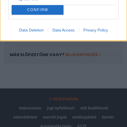
Portfolio.hu teljes cikkarchívum
CONFIRM
Kötéslisták: BÉT elmúlt 2 év napon belüli
kötéslistái
Data Deletion
Data Access
Privacy Policy
Előfizetés
MÁR ELŐFIZETŐNK VAGY?
BEJELENTKEZÉS
© 2026 Portfolio
impresszum
jogi nyilatkozat
süti beállítások
adatvédelem
szerzői jogok
médiaajánlat
karrier
kommentkezelés
ÁSZF