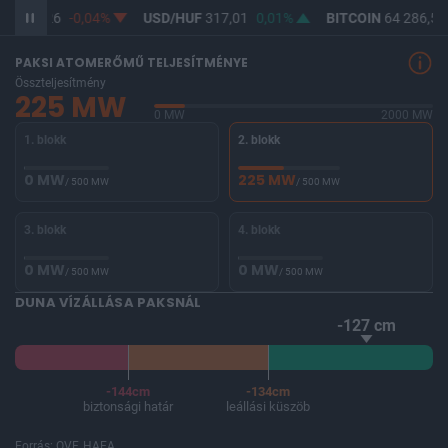
UF
365,26
-0,04%
USD/HUF
317,01
0,01%
BITCOIN
64 286,53
PAKSI ATOMERŐMŰ TELJESÍTMÉNYE
Összteljesítmény
225 MW
0 MW
2000 MW
1. blokk
2. blokk
0 MW
225 MW
/ 500 MW
/ 500 MW
3. blokk
4. blokk
0 MW
0 MW
/ 500 MW
/ 500 MW
DUNA VÍZÁLLÁSA PAKSNÁL
-127 cm
-144cm
-134cm
biztonsági határ
leállási küszöb
Forrás: OVF, HAEA