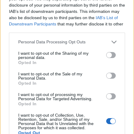
kimaradni a divathullámból, ezért rövid technikai
disclosure of your personal information by third parties on the
IAB’s list of downstream participants. This information may
elemzést teszünk közzé a világbajnokság
also be disclosed by us to third parties on the
IAB’s List of
érdekesebb támogatóiról.
Downstream Participants
that may further disclose it to other
third parties.
Adidas A legnagyobb fantáziát sokan egyértelműen a
sportszergyártó vállalatban látják. Ez nem meglepetés: a
Personal Data Processing Opt Outs
foci VB idején fellendül a mezek, sportruházat és a labdák
I want to opt-out of the Sharing of my
forgalma, különös tekintettel az esemény hivatalos
personal data.
megjelenésű labdájára. Nekünk nem érdemes azzal
Opted In
foglalkozni, hogy valójában ez mekkora hatást gyakorol
I want to opt-out of the Sale of my
majd az Adidas éves árbevételére, illetve nyereségére...
Personal Data.
Opted In
I want to opt-out of processing my
KEDVES OLVASÓNK!
Personal Data for Targeted Advertising.
Opted In
A keresett cikk a portfolio.hu hírarchívumához
tartozik, melynek olvasása előfizetéses
I want to opt-out of Collection, Use,
Retention, Sale, and/or Sharing of my
regisztrációhoz kötött.
Personal Data that Is Unrelated with the
Purposes for which it was collected.
Az előfizetés a következőket tartalmazza:
Opted Out