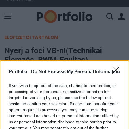
A Paksi Atomerőmű összteljesítménye 225 MW. A Duna vízállá
ELŐFIZETŐI TARTALOM
Nyerj a foci VB-n!(Technikai
Elemzés, BWM-Equitas)
Portfolio -
Do Not Process My Personal Information
Portfolio
2006. május 11. 14:03
If you wish to opt-out of the sale, sharing to third parties, or
processing of your personal or sensitive information for
Kevesebb, mint egy hónapot kell várnunk a 2006
targeted advertising by us, please use the below opt-out
labdarúgó világbajnokság első mérkőzéséig.
section to confirm your selection. Please note that after your
opt-out request is processed you may continue seeing
Egyre másra röppennek fel a hírek és elemzések
interest-based ads based on personal information utilized by
arról, hogy mely vállalatok profitálhatnak
us or personal information disclosed to third parties prior to
leginkább a futballünnepből. Mi sem szeretnénk
your opt-out. You may separately opt-out of the further