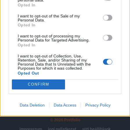
Opted In
regisztrációhoz kötött.
I want to opt-out of the Sale of my
Az előfizetés a következőket tartalmazza:
Personal Data.
Portfolio.hu teljes cikkarchívum
Opted In
Kötéslisták: BÉT elmúlt 2 év napon belüli
I want to opt-out of processing my
kötéslistái
Personal Data for Targeted Advertising.
Opted In
Előfizetés
I want to opt-out of Collection, Use,
Retention, Sale, and/or Sharing of my
Personal Data that Is Unrelated with the
Purposes for which it was collected.
Opted Out
MÁR ELŐFIZETŐNK VAGY?
BEJELENTKEZÉS
CONFIRM
Data Deletion
Data Access
Privacy Policy
© 2026 Portfolio
impresszum
jogi nyilatkozat
süti beállítások