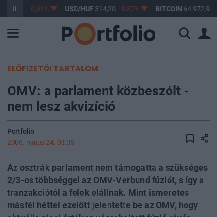
F
363,17
-0,61%
USD/HUF
314,20
-0,87%
BITCOIN
64 972,90
ELŐFIZETŐI TARTALOM
OMV: a parlament közbeszólt -
nem lesz akvizíció
Portfolio
2006. május 24. 08:06
Az osztrák parlament nem támogatta a szükséges
2/3-os többséggel az OMV-Verbund fúziót, s így a
tranzakciótól a felek elállnak. Mint ismeretes
másfél héttel ezelőtt jelentette be az OMV, hogy