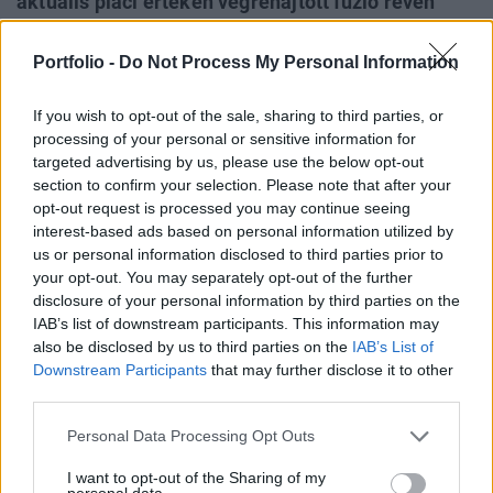
aktuális piaci értéken végrehajtott fúzió révén
egyesülne Ausztria legnagyobb
áramszolgáltatójával. A hírt a piacok negatívan
Portfolio -
Do Not Process My Personal Information
fogadták, mivel a befektetők az egyesülés mögött
elsősorban politikai indokokat és nem valós
If you wish to opt-out of the sale, sharing to third parties, or
processing of your personal or sensitive information for
gazdasági racionalitást véltek felfedezni.
targeted advertising by us, please use the below opt-out
section to confirm your selection. Please note that after your
Az eredeti tervek szerint az újonnan létrejövő, egyesült
opt-out request is processed you may continue seeing
cégben az OMV 60%-os a Verbund 40%-os részesedéssel
interest-based ads based on personal information utilized by
rendelkezett volna. A Verbund 51%-os tulajdoni hányada
us or personal information disclosed to third parties prior to
állami tulajdonban van, ez indokolta a 2/3-os parlamenti
your opt-out. You may separately opt-out of the further
jóváhagyást a tulajdonosi struktúra átalakításához. Az
disclosure of your personal information by third parties on the
IAB’s list of downstream participants. This information may
elsődleges elemzői vélemények a tranzakciót az
also be disclosed by us to third parties on the
IAB’s List of
alapüzlettől való eltávolodásnak minősítették...
Downstream Participants
that may further disclose it to other
third parties.
KEDVES OLVASÓNK!
Personal Data Processing Opt Outs
A keresett cikk a portfolio.hu hírarchívumához
I want to opt-out of the Sharing of my
tartozik, melynek olvasása előfizetéses
personal data.